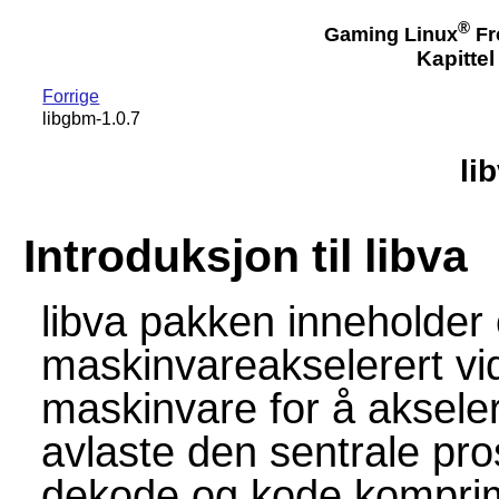
®
Gaming Linux
Fr
Kapittel
Forrige
libgbm-1.0.7
li
Introduksjon til libva
libva pakken inneholder et
maskinvareakselerert vi
maskinvare for å aksele
avlaste den sentrale pr
dekode og kode komprime