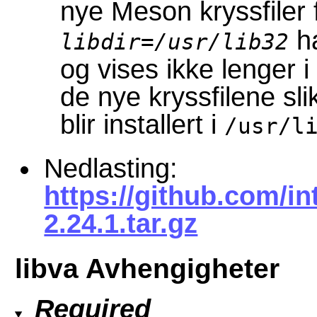
nye Meson kryssfiler 
ha
libdir=/usr/lib32
og vises ikke lenger i
de nye kryssfilene slik
blir installert i
/usr/l
Nedlasting:
https://github.com/int
2.24.1.tar.gz
libva Avhengigheter
Required