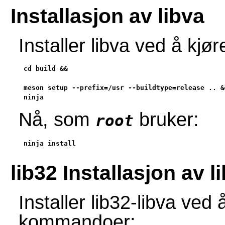
Installasjon av libva
Installer libva ved å kj
cd build &&

meson setup --prefix=/usr --buildtype=release .. &&
ninja
Nå, som
bruker:
root
ninja install
lib32 Installasjon av l
Installer lib32-libva ved
kommandoer: