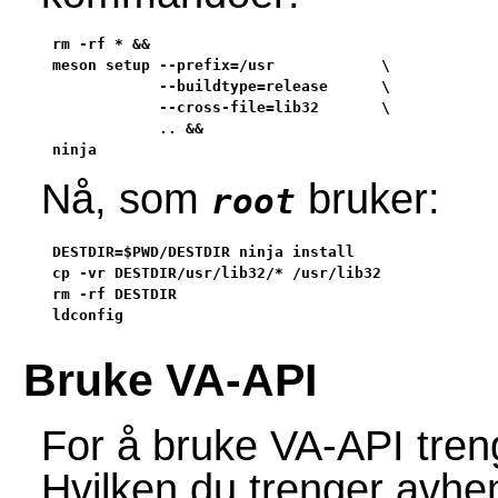
rm -rf * &&

meson setup --prefix=/usr            \

            --buildtype=release      \

            --cross-file=lib32       \

            .. &&

ninja
Nå, som
bruker:
root
DESTDIR=$PWD/DESTDIR ninja install                 
cp -vr DESTDIR/usr/lib32/* /usr/lib32              
rm -rf DESTDIR                                     
ldconfig
Bruke VA-API
For å bruke VA-API tren
Hvilken du trenger avh