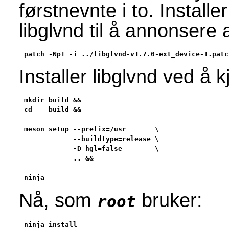
førstnevnte i to. Installe
libglvnd til å annonsere a
patch -Np1 -i ../libglvnd-v1.7.0-ext_device-1.patc
Installer libglvnd ved å
mkdir build &&

cd    build &&

meson setup --prefix=/usr       \

            --buildtype=release \

            -D hgl=false        \

            .. &&

ninja
Nå, som
bruker:
root
ninja install