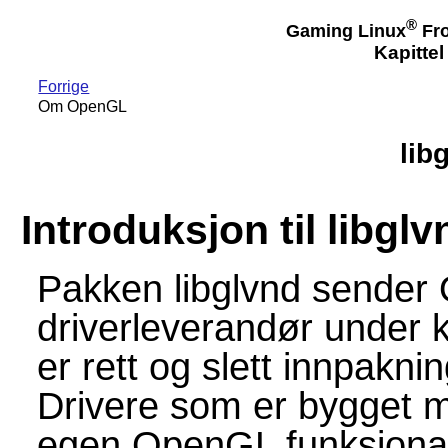
®
Gaming Linux
Fro
Kapittel
Forrige
Om OpenGL
lib
Introduksjon til libglv
Pakken libglvnd sender O
driverleverandør under k
er rett og slett innpakn
Drivere som er bygget me
egen OpenGL funksjonal