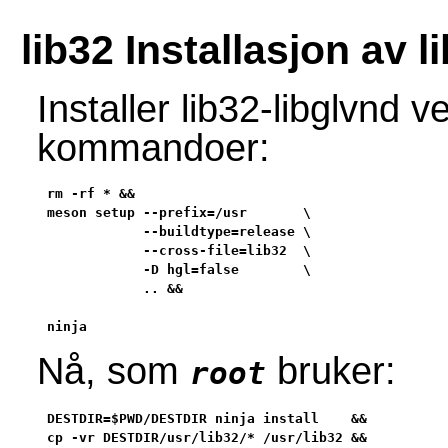
lib32 Installasjon av l
Installer lib32-libglvnd 
kommandoer:
rm -rf * &&

meson setup --prefix=/usr       \

            --buildtype=release \

            --cross-file=lib32  \

            -D hgl=false        \

            .. &&

ninja
Nå, som
bruker:
root
DESTDIR=$PWD/DESTDIR ninja install    &&

cp -vr DESTDIR/usr/lib32/* /usr/lib32 &&
