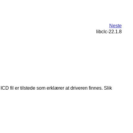
Neste
libclc-22.1.8
 ICD fil er tilstede som erklærer at driveren finnes. Slik