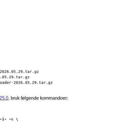
2026.05.29.tar.gz

.05.29.tar.gz

oader-2026.05.29.tar.gz
25.0
, bruk følgende kommandoer:
i- -c \
