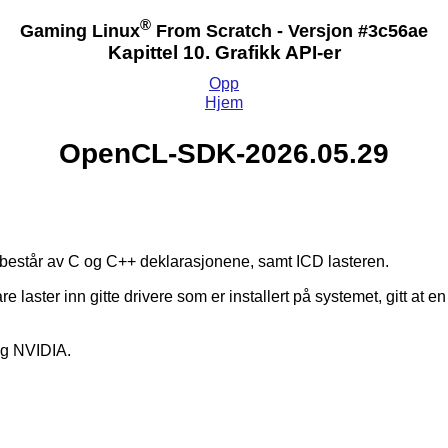
®
Gaming Linux
From Scratch - Versjon #3c56ae
Kapittel 10. Grafikk API-er
Opp
Hjem
OpenCL-SDK-2026.05.29
estår av C og C++ deklarasjonene, samt ICD lasteren.
e laster inn gitte drivere som er installert på systemet, gitt at en
og NVIDIA.