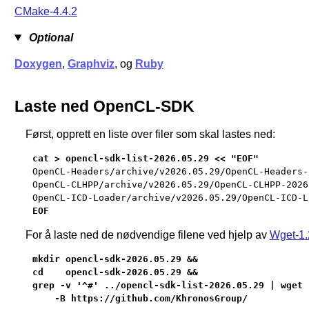
CMake-4.4.2
Optional
Doxygen
,
Graphviz
, og
Ruby
Laste ned OpenCL-SDK
Først, opprett en liste over filer som skal lastes ned:
OpenCL-Headers/archive/v2026.05.29/OpenCL-Headers-
OpenCL-CLHPP/archive/v2026.05.29/OpenCL-CLHPP-2026
OpenCL-ICD-Loader/archive/v2026.05.29/OpenCL-ICD-L

EOF
For å laste ned de nødvendige filene ved hjelp av
Wget-1.
mkdir opencl-sdk-2026.05.29 &&

cd    opencl-sdk-2026.05.29 &&

grep -v '^#' ../opencl-sdk-list-2026.05.29 | wget -
    -B https://github.com/KhronosGroup/