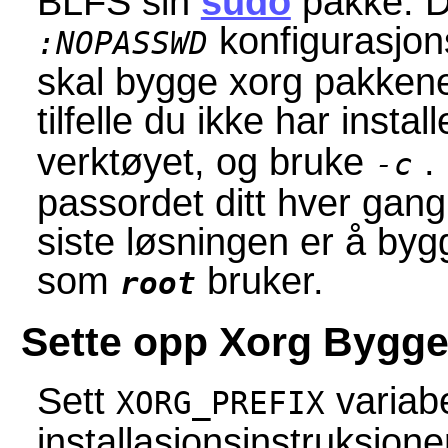
BLFS sin
sudo
pakke. D
konfigurasjon
:NOPASSWD
skal bygge xorg pakkene.
tilfelle du ikke har insta
verktøyet, og bruke
. 
-c
passordet ditt hver gan
siste løsningen er å byg
som
bruker.
root
Sette opp Xorg Bygge
Sett
variabe
XORG_PREFIX
installasjonsinstruksjo