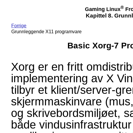
®
Gaming Linux
Fro
Kapittel 8. Grun
Forrige
Grunnleggende X11 programvare
Basic Xorg-7 Pr
Xorg er en fritt omdistr
implementering av X Vi
tilbyr et klient/server-g
skjermmaskinvare (mus, 
og skrivebordsmiljøet, s
både vindusinfrastruktur