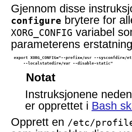
Gjennom disse instruksj
brytere for al
configure
variabel so
XORG_CONFIG
parameterens erstatning
export XORG_CONFIG="--prefix=/usr --sysconfdir=/etc
    --localstatedir=/var --disable-static"
Notat
Instruksjonene neden
er opprettet i
Bash ska
Opprett en
/etc/profil