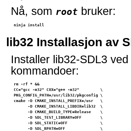
Nå, som
bruker:
root
ninja install
lib32 Installasjon av 
Installer lib32-SDL3 ved
kommandoer:
rm -rf * &&

CC="gcc -m32" CXX="g++ -m32"         \

PKG_CONFIG_PATH=/usr/lib32/pkgconfig \

cmake -D CMAKE_INSTALL_PREFIX=/usr   \

      -D CMAKE_INSTALL_LIBDIR=lib32  \

      -D CMAKE_BUILD_TYPE=Release    \

      -D SDL_TEST_LIBRARY=OFF        \

      -D SDL_STATIC=OFF              \

      -D SDL_RPATH=OFF               \
