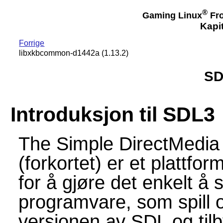
®
Gaming Linux
Fro
Kapit
Forrige
libxkbcommon-d1442a (1.13.2)
SD
Introduksjon til SDL3
The Simple DirectMedia
(forkortet) er et plattfo
for å gjøre det enkelt å 
programvare, som spill 
versjonen av SDL og tilb