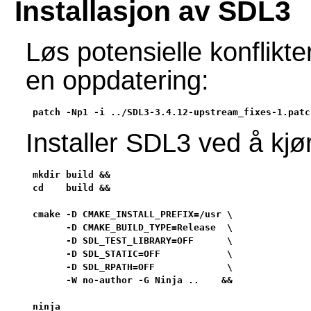
Installasjon av SDL3
Løs potensielle konflikt
en oppdatering:
patch -Np1 -i ../SDL3-3.4.12-upstream_fixes-1.patc
Installer SDL3 ved å kj
mkdir build &&

cd    build &&

cmake -D CMAKE_INSTALL_PREFIX=/usr \

      -D CMAKE_BUILD_TYPE=Release  \

      -D SDL_TEST_LIBRARY=OFF      \

      -D SDL_STATIC=OFF            \

      -D SDL_RPATH=OFF             \

      -W no-author -G Ninja ..    &&

ninja