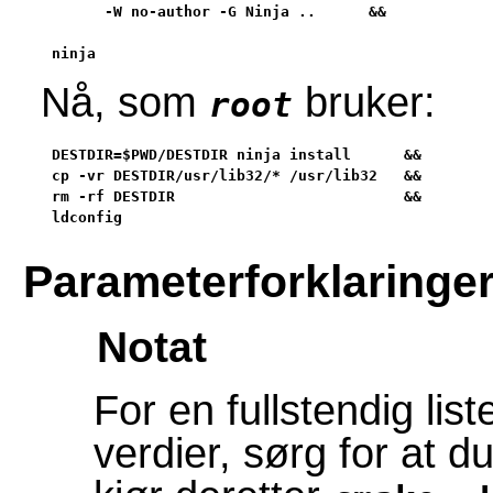
      -W no-author -G Ninja ..      &&

ninja
Nå, som
bruker:
root
DESTDIR=$PWD/DESTDIR ninja install      &&

cp -vr DESTDIR/usr/lib32/* /usr/lib32   &&

rm -rf DESTDIR                          &&

ldconfig
Parameterforklaringe
Notat
For en fullstendig list
verdier, sørg for at 