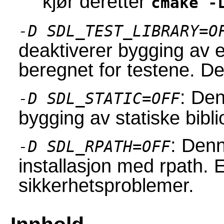
kjør deretter
cmake -
-D SDL_TEST_LIBRARY=O
deaktiverer bygging av e
beregnet for testene. De
: De
-D SDL_STATIC=OFF
bygging av statiske bibli
: Den
-D SDL_RPATH=OFF
installasjon med rpath. 
sikkerhetsproblemer.