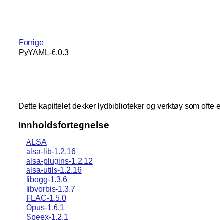
Forrige
PyYAML-6.0.3
Dette kapittelet dekker lydbiblioteker og verktøy som ofte
Innholdsfortegnelse
ALSA
alsa-lib-1.2.16
alsa-plugins-1.2.12
alsa-utils-1.2.16
libogg-1.3.6
libvorbis-1.3.7
FLAC-1.5.0
Opus-1.6.1
Speex-1.2.1