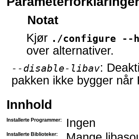
Parameterforklaringe
Notat
Kjør
./configure --
over alternativer.
: Deakt
--disable-libav
pakken ikke bygger når F
Innhold
Ingen
Installerte Programmer:
Mange libas
Installerte Biblioteker: