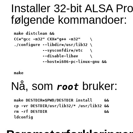
Installer 32-bit ALSA Pr
følgende kommandoer:
make distclean &&

CC="gcc -m32" CXX="g++ -m32"    \

./configure --libdir=/usr/lib32 \

            --sysconfdir=/etc   \

            --disable-libav     \

            --host=i686-pc-linux-gnu &&

make
Nå, som
bruker:
root
make DESTDIR=$PWD/DESTDIR install     &&

cp -vr DESTDIR/usr/lib32/* /usr/lib32 &&

rm -rf DESTDIR                        &&

ldconfig