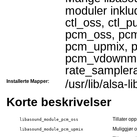
moduler inklu
ctl_oss, ctl_
pcm_oss, pcm
pcm_upmix, 
pcm_vdownmix
rate_samplera
/usr/lib/alsa-li
Installerte Mapper:
Korte beskrivelser
Tillater op
libasound_module_pcm_oss
Muliggjør o
libasound_module_pcm_upmix