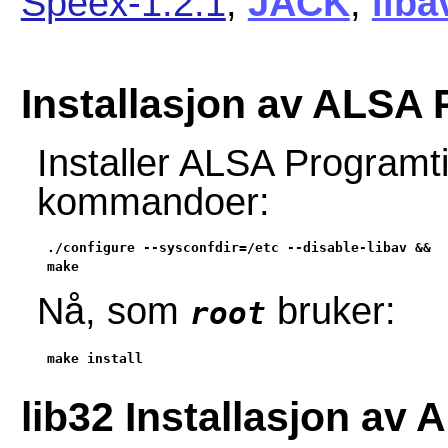
Speex-1.2.1
,
JACK
,
liba
Installasjon av ALSA 
Installer ALSA Programti
kommandoer:
./configure --sysconfdir=/etc --disable-libav &&

make
Nå, som
bruker:
root
make install
lib32 Installasjon av