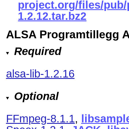
project.org/files/pub
1.2.12.tar.bz2
ALSA Programtillegg 
Required
alsa-lib-1.2.16
Optional
FFmpeg-8.1.1
,
libsampl