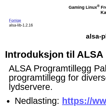
®
Gaming Linux
Fr
Ka
Forrige
alsa-lib-1.2.16
alsa-p
Introduksjon til ALSA
ALSA Programtillegg Pa
programtillegg for divers
lydservere.
Nedlasting:
https://ww