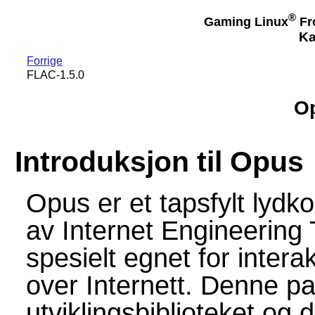
®
Gaming Linux
Fr
Ka
Forrige
FLAC-1.5.0
Op
Introduksjon til Opus
Opus er et tapsfylt lydk
av Internet Engineering
spesielt egnet for interak
over Internett. Denne p
utviklingsbiblioteket og 