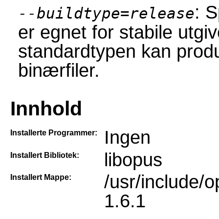
: 
--buildtype=release
er egnet for stabile utgi
standardtypen kan produ
binærfiler.
Innhold
Ingen
Installerte Programmer:
libopus
Installert Bibliotek:
/usr/include/
Installert Mappe:
1.6.1