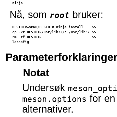
ninja
Nå, som
bruker:
root
DESTDIR=$PWD/DESTDIR ninja install    &&

cp -vr DESTDIR/usr/lib32/* /usr/lib32 &&

rm -rf DESTDIR                        &&

ldconfig
Parameterforklaringe
Notat
Undersøk
meson_opt
for en 
meson.options
alternativer.