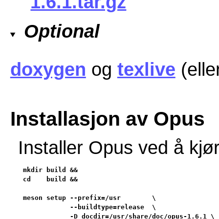
1.6.1.tar.gz
Optional
doxygen
og
texlive
(elle
Installasjon av Opus
Installer Opus ved å kj
mkdir build &&

cd    build &&

meson setup --prefix=/usr        \

            --buildtype=release  \

            -D docdir=/usr/share/doc/opus-1.6.1 \
