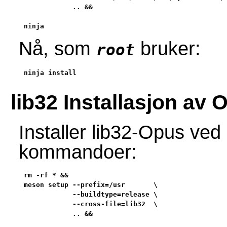
            .. &&

ninja
Nå, som
bruker:
root
ninja install
lib32 Installasjon av 
Installer lib32-Opus ved
kommandoer:
rm -rf * &&

meson setup --prefix=/usr       \

            --buildtype=release \

            --cross-file=lib32  \

            .. &&
