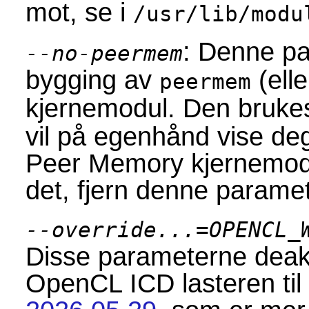
mot, se i
/usr/lib/modu
: Denne pa
--no-peermem
bygging av
(ell
peermem
kjernemodul. Den brukes
vil på egenhånd vise de
Peer Memory kjernemodu
det, fjern denne parame
--override...=OPENCL_
Disse parameterne deakt
OpenCL ICD lasteren til 