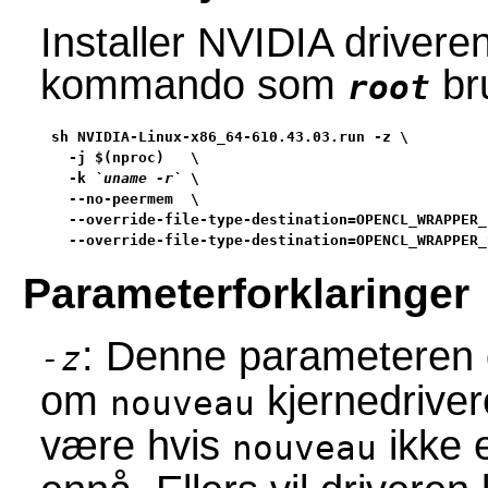
Installer NVIDIA drivere
kommando som
br
root
sh NVIDIA-Linux-x86_64-610.43.03.run -z \

  -j $(nproc)   \

  -k 
`uname -r`
 \

  --no-peermem  \

  --override-file-type-destination=OPENCL_WRAPPER_
  --override-file-type-destination=OPENCL_WRAPPER_
Parameterforklaringer
: Denne parameteren de
-z
om
kjernedriver
nouveau
være hvis
ikke e
nouveau