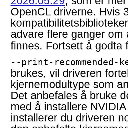
2026.05.29
, som er mer
OpenCL driverne. Hvis 3
kompatibilitetsbiblioteker
advare flere ganger om
finnes. Fortsett å godta f
--print-recommended-k
brukes, vil driveren forte
kjernemodultype som anb
Det anbefales å bruke de
med å installere NVIDIA 
installerer du driveren n