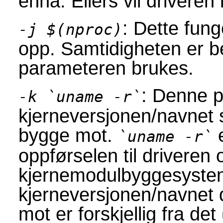
ennå. Ellers vil driveren 
: Dette fung
-j $(nproc)
opp. Samtidigheten er 
parameteren brukes.
: Denne p
-k
`uname -r`
kjerneversjonen/navnet 
bygge mot.
e
`uname -r`
oppførselen til driveren 
kjernemodulbyggesystem
kjerneversjonen/navnet 
mot er forskjellig fra det