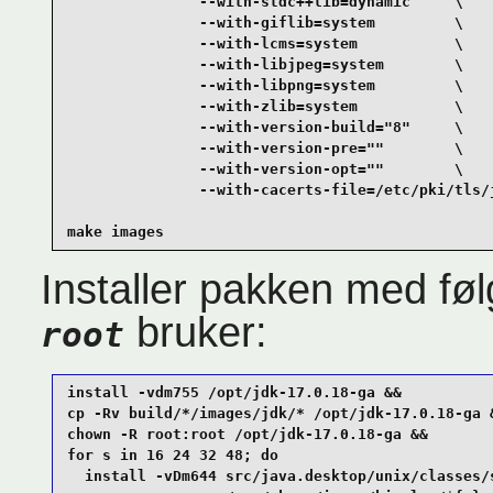
               --with-stdc++lib=dynamic     \

               --with-giflib=system         \

               --with-lcms=system           \

               --with-libjpeg=system        \

               --with-libpng=system         \

               --with-zlib=system           \

               --with-version-build="8"     \

               --with-version-pre=""        \

               --with-version-opt=""        \

               --with-cacerts-file=/etc/pki/tls/j
make images
Installer pakken med 
bruker:
root
install -vdm755 /opt/jdk-17.0.18-ga &&

cp -Rv build/*/images/jdk/* /opt/jdk-17.0.18-ga &
chown -R root:root /opt/jdk-17.0.18-ga &&

for s in 16 24 32 48; do

  install -vDm644 src/java.desktop/unix/classes/s