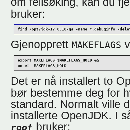
om feilsøking, kan du f
bruker:
find /opt/jdk-17.0.18-ga -name *.debuginfo -dele
Gjenopprett
v
MAKEFLAGS
export MAKEFLAGS=$MAKEFLAGS_HOLD &&

unset  MAKEFLAGS_HOLD
Det er nå installert to
bør bestemme deg for hv
standard. Normalt ville 
installerte OpenJDK. I s
bruker:
root