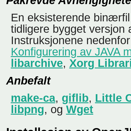
Påkrevde Avhengighete
En eksisterende binærfil
tidligere bygget versjon
Instruksjonene nedenfor 
Konfigurering av JAVA mi
libarchive
,
Xorg Librar
Anbefalt
make-ca
,
giflib
,
Little
libpng
, og
Wget