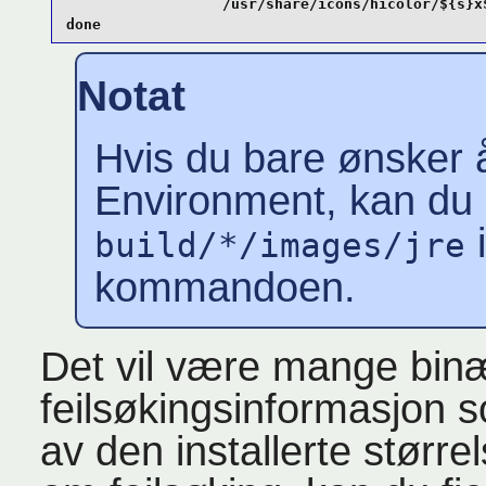
                  /usr/share/icons/hicolor/${s}x$
done
Notat
Hvis du bare ønsker 
Environment, kan du 
build/*/images/jre
kommandoen.
Det vil være mange binæ
feilsøkingsinformasjon 
av den installerte større