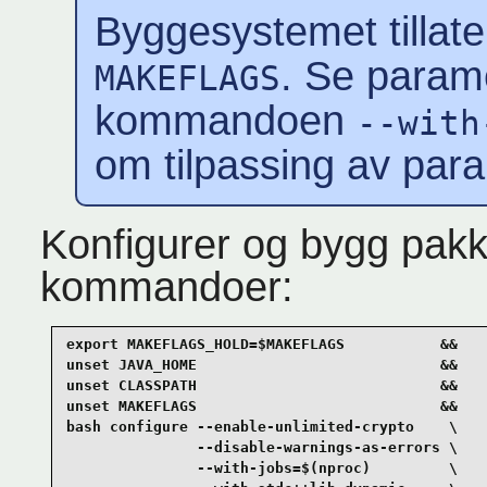
Byggesystemet tillate
. Se parame
MAKEFLAGS
kommandoen
--with
om tilpassing av paral
Konfigurer og bygg pak
kommandoer:
export MAKEFLAGS_HOLD=$MAKEFLAGS           &&

unset JAVA_HOME                            &&

unset CLASSPATH                            &&

unset MAKEFLAGS                            &&

bash configure --enable-unlimited-crypto    \

               --disable-warnings-as-errors \

               --with-jobs=$(nproc)         \
