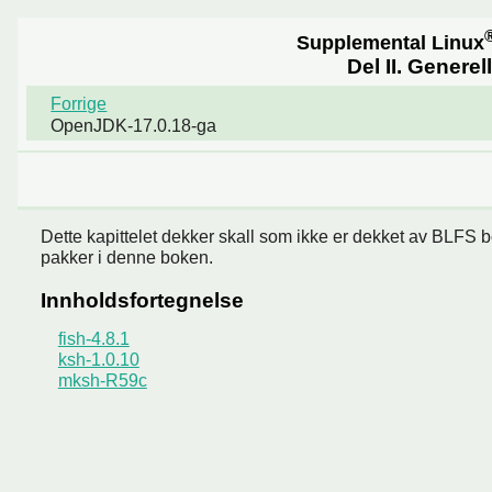
Supplemental Linux
Del II. Generel
Forrige
OpenJDK-17.0.18-ga
Dette kapittelet dekker skall som ikke er dekket av BLFS
pakker i denne boken.
Innholdsfortegnelse
fish-4.8.1
ksh-1.0.10
mksh-R59c