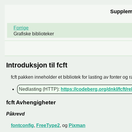
Supplem
Forrige
Grafiske biblioteker
Introduksjon til fcft
fcft pakken inneholder et bibliotek for lasting av fonter og ra
Nedlasting (HTTP):
https://codeberg.org/dnkl/fcft/re
fcft Avhengigheter
Påkrevd
fontconfig
,
FreeType2
, og
Pixman