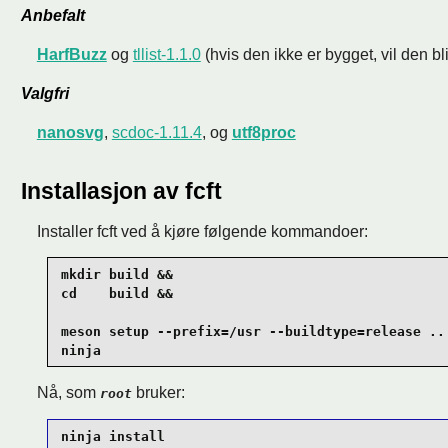
Anbefalt
HarfBuzz
og
tllist-1.1.0
(hvis den ikke er bygget, vil den bli
Valgfri
nanosvg
,
scdoc-1.11.4
, og
utf8proc
Installasjon av fcft
Installer fcft ved å kjøre følgende kommandoer:
mkdir build &&

cd    build &&

meson setup --prefix=/usr --buildtype=release .. 
ninja
Nå, som
bruker:
root
ninja install