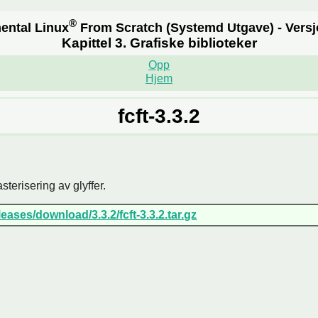
®
ental Linux
From Scratch
(Systemd
Utgave) - Vers
Kapittel 3. Grafiske biblioteker
Opp
Hjem
fcft-3.3.2
sterisering av glyffer.
leases/download/3.3.2/fcft-3.3.2.tar.gz