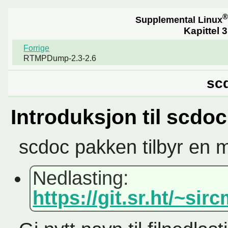
®
Supplemental Linux
Kapittel 
Forrige
RTMPDump-2.3-2.6
scd
Introduksjon til scdoc
scdoc pakken tilbyr en 
Nedlasting:
https://git.sr.ht/~si