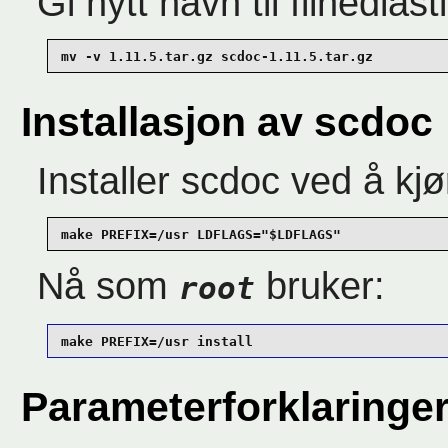
Gi nytt navn til filnedlas
mv -v 1.11.5.tar.gz scdoc-1.11.5.tar.gz
Installasjon av scdoc
Installer scdoc ved å k
make PREFIX=/usr LDFLAGS="$LDFLAGS"
Nå som
bruker:
root
make PREFIX=/usr install
Parameterforklaringe