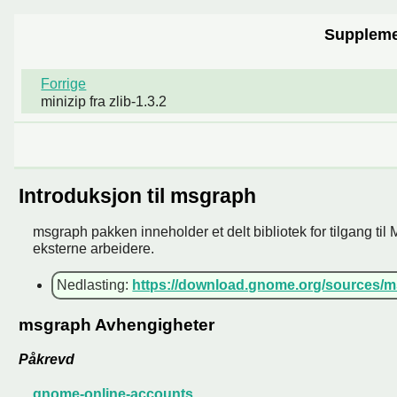
Suppleme
Forrige
minizip fra zlib-1.3.2
Introduksjon til msgraph
msgraph pakken inneholder et delt bibliotek for tilgang til M
eksterne arbeidere.
Nedlasting:
https://download.gnome.org/sources/ms
msgraph Avhengigheter
Påkrevd
gnome-online-accounts