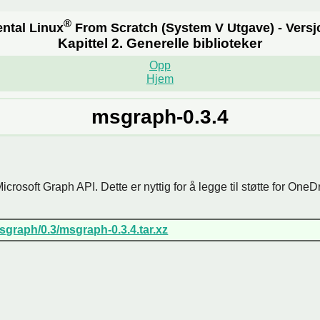
®
ntal Linux
From Scratch
(System V Utgave)
- Versj
Kapittel 2. Generelle biblioteker
Opp
Hjem
msgraph-0.3.4
icrosoft Graph API. Dette er nyttig for å legge til støtte for OneDr
graph/0.3/msgraph-0.3.4.tar.xz