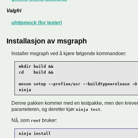
Valgfri
uhttpmock (for tester)
Installasjon av msgraph
Installer msgraph ved å kjøre følgende kommandoer:
mkdir build &&

cd    build &&

meson setup --prefix=/usr --buildtype=release -D 
ninja
Denne pakken kommer med en testpakke, men den krever
parameteren, og deretter kjør
.
ninja test
Nå, som
bruker:
root
ninja install