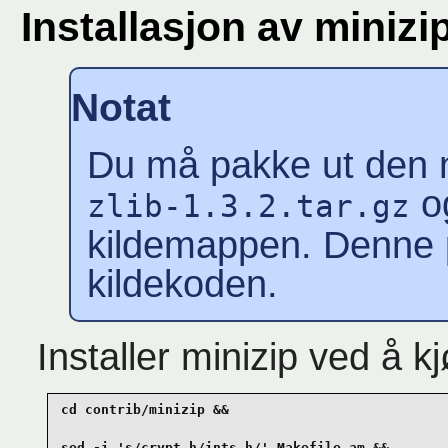
Installasjon av minizi
Notat
Du må pakke ut den ne
og
zlib-1.3.2.tar.gz
kildemappen. Denne p
kildekoden.
Installer minizip ved å
cd contrib/minizip &&

sed -i 's/crypt.h/ints.h/' Makefile.am &&
