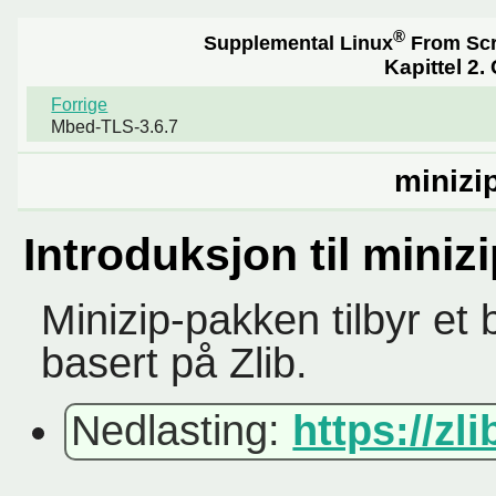
®
Supplemental Linux
From Sc
Kapittel 2.
Forrige
Mbed-TLS-3.6.7
minizip
Introduksjon til miniz
Minizip-pakken tilbyr et b
basert på Zlib.
Nedlasting:
https://zli