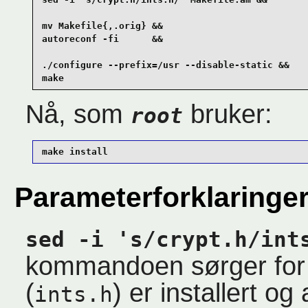
mv Makefile{,.orig} &&

autoreconf -fi      &&

./configure --prefix=/usr --disable-static &&

make
Nå, som
bruker:
root
make install
Parameterforklaringe
sed -i 's/crypt.h/int
kommandoen sørger for 
(
) er installert o
ints.h