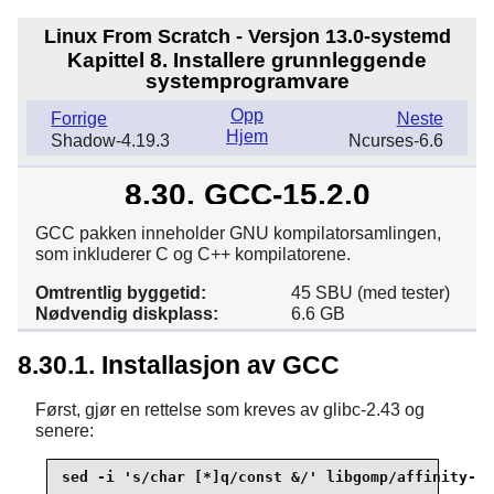
Linux From Scratch - Versjon 13.0-systemd
Kapittel 8. Installere grunnleggende
systemprogramvare
Opp
Forrige
Neste
Hjem
Shadow-4.19.3
Ncurses-6.6
8.30. GCC-15.2.0
GCC pakken inneholder GNU kompilatorsamlingen,
som inkluderer C og C++ kompilatorene.
Omtrentlig byggetid:
45 SBU (med tester)
Nødvendig diskplass:
6.6 GB
8.30.1. Installasjon av GCC
Først, gjør en rettelse som kreves av glibc-2.43 og
senere:
sed -i 's/char [*]q/const &/' libgomp/affinity-fm