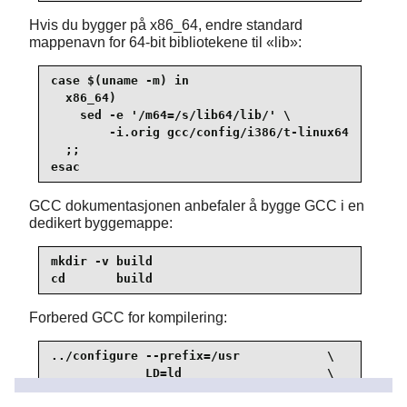
Hvis du bygger på x86_64, endre standard
mappenavn for 64-bit bibliotekene til
«
lib
»
:
case $(uname -m) in

  x86_64)

    sed -e '/m64=/s/lib64/lib/' \

        -i.orig gcc/config/i386/t-linux64

  ;;

esac
GCC dokumentasjonen anbefaler å bygge GCC i en
dedikert byggemappe:
mkdir -v build

cd       build
Forbered GCC for kompilering:
../configure --prefix=/usr            \

             LD=ld                    \

             --enable-languages=c,c++ \
