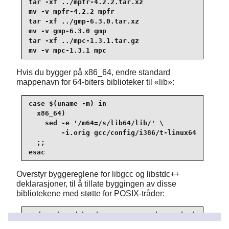
tar -xf ../mpfr-4.2.2.tar.xz

mv -v mpfr-4.2.2 mpfr

tar -xf ../gmp-6.3.0.tar.xz

mv -v gmp-6.3.0 gmp

tar -xf ../mpc-1.3.1.tar.gz

mv -v mpc-1.3.1 mpc
Hvis du bygger på x86_64, endre standard
mappenavn for 64-biters biblioteker til
«
lib
»
:
case $(uname -m) in

  x86_64)

    sed -e '/m64=/s/lib64/lib/' \

        -i.orig gcc/config/i386/t-linux64

  ;;

esac
Overstyr byggereglene for libgcc og libstdc++
deklarasjoner, til å tillate byggingen av disse
bibliotekene med støtte for POSIX-tråder:
sed '/thread_header =/s/@.*@/gthr-posix.h/' \

    -i libgcc/Makefile.in libstdc++-v3/include/Ma