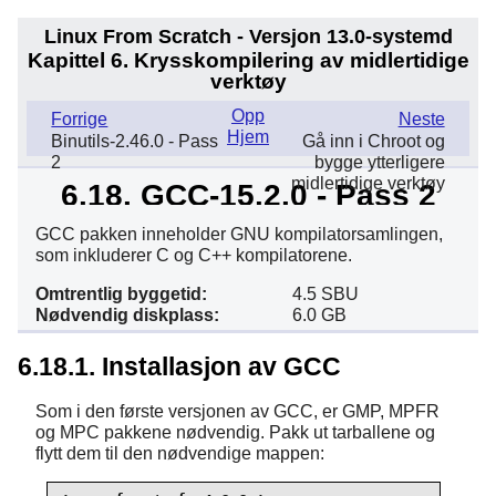
Linux From Scratch - Versjon 13.0-systemd
Kapittel 6. Krysskompilering av midlertidige
verktøy
Opp
Forrige
Neste
Hjem
Binutils-2.46.0 - Pass
Gå inn i Chroot og
2
bygge ytterligere
midlertidige verktøy
6.18. GCC-15.2.0 - Pass 2
GCC pakken inneholder GNU kompilatorsamlingen,
som inkluderer C og C++ kompilatorene.
Omtrentlig byggetid:
4.5 SBU
Nødvendig diskplass:
6.0 GB
6.18.1. Installasjon av GCC
Som i den første versjonen av GCC, er GMP, MPFR
og MPC pakkene nødvendig. Pakk ut tarballene og
flytt dem til den nødvendige mappen: