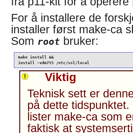
fra
p11-kit
for å operere p
For å installere de forskj
installer først
make-ca
sk
Som
bruker:
root
make install &&

install -vdm755 /etc/ssl/local
Viktig
Teknisk sett er denne
på dette tidspunktet
lister
make-ca
som en
faktisk at systemserti