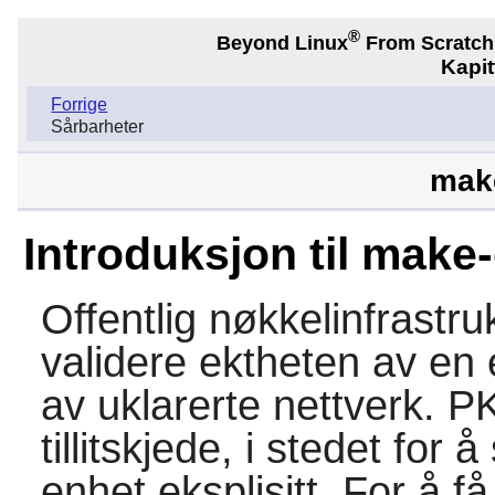
®
Beyond Linux
From Scratc
Kapit
Forrige
Sårbarheter
make
Introduksjon til make
Offentlig nøkkelinfrastru
validere ektheten av en 
av uklarerte nettverk. P
tillitskjede, i stedet for 
enhet eksplisitt. For å få