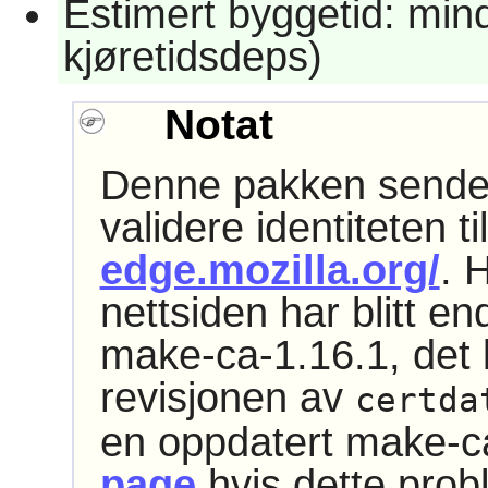
Estimert byggetid: min
kjøretidsdeps)
Notat
Denne pakken sender 
validere identiteten ti
edge.mozilla.org/
. H
nettsiden har blitt en
make-ca-1.16.1, det 
revisjonen av
certda
en oppdatert make-c
page
hvis dette prob