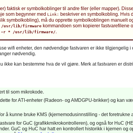
 faktisk er symbolkoblinger til andre filer (eller mapper). Disse
linje som begynner med
beskriver en symbolkobling. Hvis du
Link:
slik symbolkobling), må du opprette symbolkoblingen manuelt og
kommandoen som kopierer fastvarefilene og
 /usr/lib/firmware
.
 -r * /usr/lib/firmware/
sse wifi enheter, den nødvendige fastvaren er ikke tilgjengelig i 
ganger nødvendig.
i du ikke kan bestemme hva de vil gjøre. Merk at fastvaren er dist
ert til som mikrokode.
 dette for ATI-enheter (Radeon- og AMDGPU-brikker) og kan være
 å kunne bruke KMS (kjernemodusinnstilling - det foretrukne alt
e fastvare for GuC (grafikkmikrokontrolleren), og også for HuC
lstander. GuC og HuC har hatt en kontrollert historikk i kjernen o