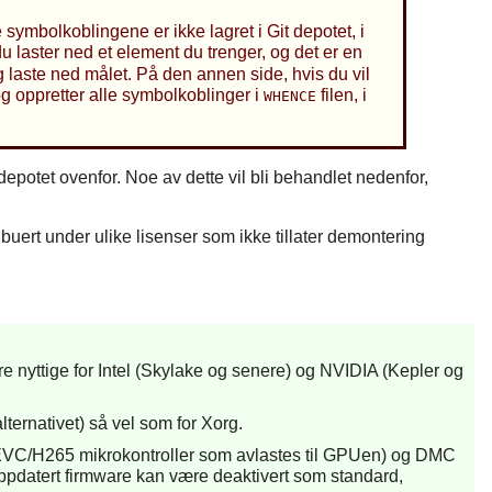
 symbolkoblingene er ikke lagret i Git depotet, i
 laster ned et element du trenger, og det er en
 laste ned målet. På den annen side, hvis du vil
 oppretter alle symbolkoblinger i
filen, i
WHENCE
depotet ovenfor. Noe av dette vil bli behandlet nedenfor,
ribuert under ulike lisenser som ikke tillater demontering
 nyttige for Intel (Skylake og senere) og NVIDIA (Kepler og
ernativet) så vel som for Xorg.
 (HEVC/H265 mikrokontroller som avlastes til GPUen) og DMC
g oppdatert firmware kan være deaktivert som standard,