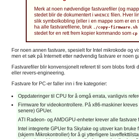
Merk at noen nødvendige fastvarefiler (og mapper)
stedet blir de dokumentert i
filen. Hver 
WHENCE
slik symbolkobling (eller i en mappe som er en 
ha alle fastvarefilene, bruk
./copy-firmware.sh
stedet for en rett frem kopier kommando som
cp
For noen annen fastvare, spesielt for Intel mikrokode og vi
men et søk på Internett etter nødvendig fastvare er noen 
Fastvarefiler blir konvensjonelt referert til som blobs ford
eller revers-engineering.
Fastvare for PC-er faller inn i fire kategorier:
Oppdateringer til CPU for å omgå errata, vanligvis refer
Firmware for videokontrollere. På x86-maskiner kreves
senere) GPUer.
ATI Radeon- og AMDGPU-enheter krever alle fastvare for
Intel integrerte GPUer fra Skylake og utover kan bruk
(skjerm Mikrokontroller) for å gi ytterligere laveffektti