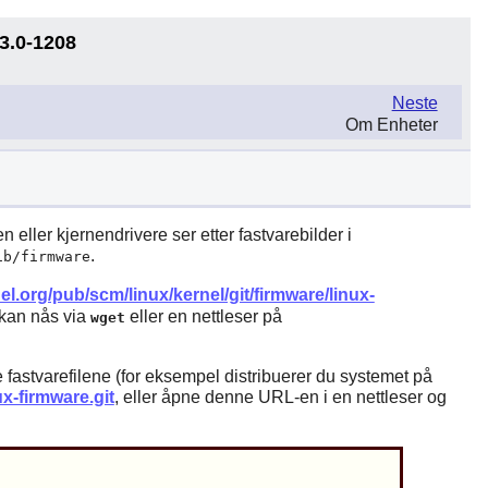
3.0-1208
Neste
Om Enheter
 eller kjernendrivere ser etter fastvarebilder i
.
ib/firmware
nel.org/pub/scm/linux/kernel/git/firmware/linux-
 kan nås via
eller en nettleser på
wget
e fastvarefilene (for eksempel distribuerer du systemet på
ux-firmware.git
, eller åpne denne URL-en i en nettleser og