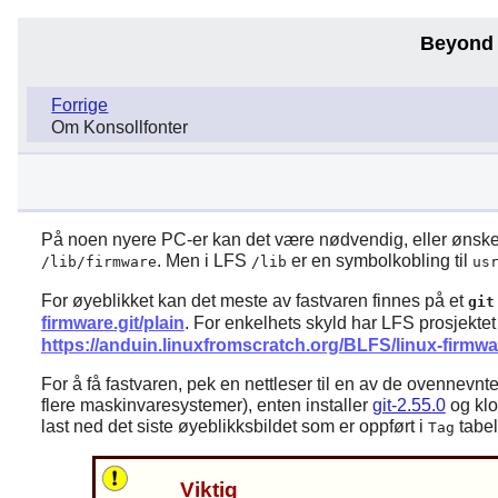
Beyond 
Forrige
Om Konsollfonter
På noen nyere PC-er kan det være nødvendig, eller ønskelig, 
. Men i LFS
er en symbolkobling til
/lib/firmware
/lib
us
For øyeblikket kan det meste av fastvaren finnes på et
git
firmware.git/plain
. For enkelhets skyld har LFS prosjektet
https://anduin.linuxfromscratch.org/BLFS/linux-firmwa
For å få fastvaren, pek en nettleser til en av de ovennevnt
flere maskinvaresystemer), enten installer
git-2.55.0
og kl
last ned det siste øyeblikksbildet som er oppført i
tabel
Tag
Viktig