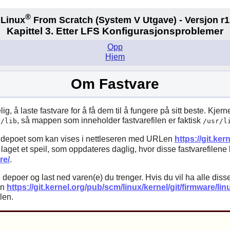
®
Linux
From Scratch
(System V
Utgave) - Versjon r1
Kapittel 3. Etter LFS Konfigurasjonsproblemer
Opp
Hjem
Om Fastvare
å laste fastvare for å få dem til å fungere på sitt beste. Kjernen
, så mappen som inneholder fastvarefilen er faktisk
r/lib
/usr/l
depoet som kan vises i nettleseren med URLen
https://git.ker
 laget et speil, som oppdateres daglig, hvor disse fastvarefilene
re/
.
e depoer og last ned varen(e) du trenger. Hvis du vil ha alle diss
on
https://git.kernel.org/pub/scm/linux/kernel/git/firmware/lin
len.