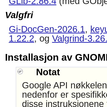
GLib-2.86.4
(med GObjec
Valgfri
Gi-DocGen-2026.1
,
keyu
1.22.2
, og
Valgrind-3.26
Installasjon av GNOM
Notat
Google API nøkkele
nedenfor er spesifikk
disse instruksjonene 