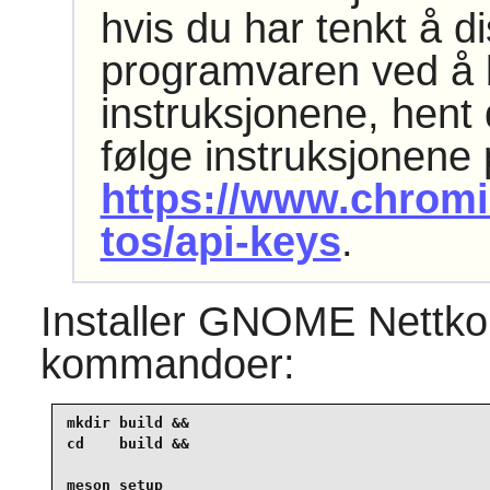
hvis du har tenkt å d
programvaren ved å 
instruksjonene, hent
følge instruksjonene
https://www.chrom
tos/api-keys
.
Installer
GNOME Nettko
kommandoer:
mkdir build &&

cd    build &&

meson setup                                      