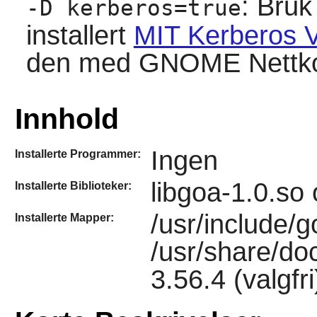
: Bruk
-D kerberos=true
installert
MIT Kerberos V
den med
GNOME Nettko
Innhold
Ingen
Installerte Programmer:
libgoa-1.0.so
Installerte Biblioteker:
/usr/include/g
Installerte Mapper:
/usr/share/do
3.56.4 (valgfri