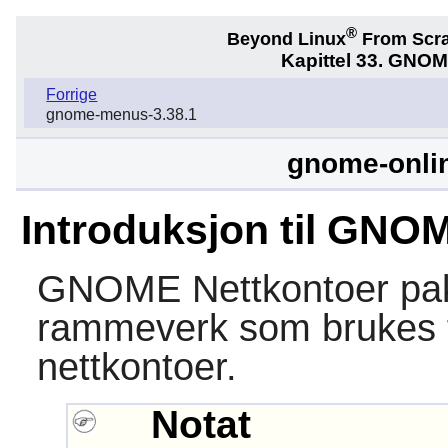
®
Beyond Linux
From Scr
Kapittel 33. GNOM
Forrige
gnome-menus-3.38.1
gnome-onlin
Introduksjon til GNO
GNOME Nettkontoer
pak
rammeverk som brukes for
nettkontoer.
Notat