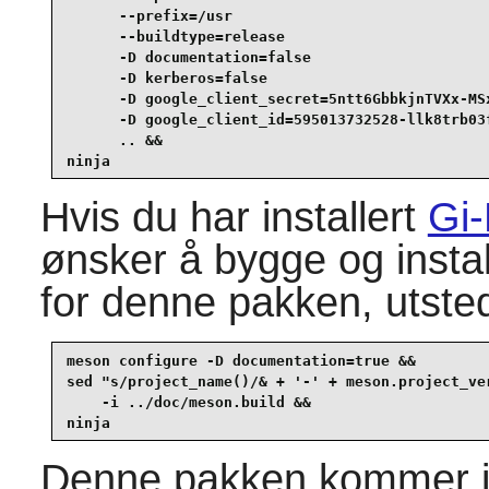
      --prefix=/usr                              
      --buildtype=release                        
      -D documentation=false                     
      -D kerberos=false                          
      -D google_client_secret=5ntt6GbbkjnTVXx-MSx
      -D google_client_id=595013732528-llk8trb03
      .. &&

ninja
Hvis du har installert
Gi
ønsker å bygge og insta
for denne pakken, utste
meson configure -D documentation=true &&

sed "s/project_name()/& + '-' + meson.project_ver
    -i ../doc/meson.build &&

ninja
Denne pakken kommer i