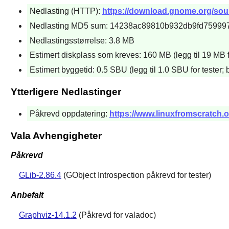
Nedlasting (HTTP):
https://download.gnome.org/sourc
Nedlasting MD5 sum: 14238ac89810b932db9fd75999
Nedlastingsstørrelse: 3.8 MB
Estimert diskplass som kreves: 160 MB (legg til 19 MB fo
Estimert byggetid: 0.5 SBU (legg til 1.0 SBU for tester;
Ytterligere Nedlastinger
Påkrevd oppdatering:
https://www.linuxfromscratch.o
Vala Avhengigheter
Påkrevd
GLib-2.86.4
(GObject Introspection påkrevd for tester)
Anbefalt
Graphviz-14.1.2
(Påkrevd for valadoc)