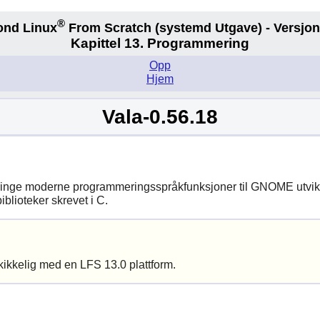
®
ond Linux
From Scratch
(systemd
Utgave) - Versjon
Kapittel 13. Programmering
Opp
Hjem
Vala-0.56.18
ringe moderne programmeringsspråkfunksjoner til
GNOME
utvik
lioteker skrevet i C.
kikkelig med en LFS 13.0 plattform.