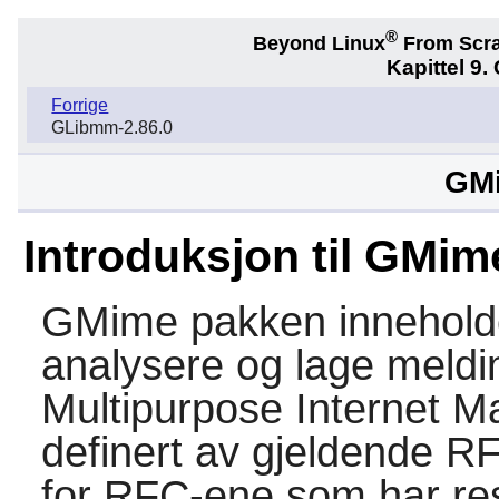
®
Beyond Linux
From Scr
Kapittel 9.
Forrige
GLibmm-2.86.0
GMi
Introduksjon til GMim
GMime
pakken inneholde
analysere og lage meldi
Multipurpose Internet M
definert av gjeldende R
for RFC-ene som har ress