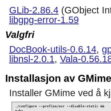
GLib-2.86.4
(GObject Int
libgpg-error-1.59
Valgfri
DocBook-utils-0.6.14
,
g
libnsl-2.0.1
,
Vala-0.56.1
Installasjon av GMim
Installer
GMime
ved å k
./configure --prefix=/usr --disable-static &&

make