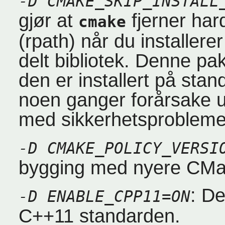
-D CMAKE_SKIP_INSTALL
gjør at
fjerner har
cmake
(rpath) når du installerer
delt bibliotek. Denne pa
den er installert på sta
noen ganger forårsake uø
med sikkerhetsprobleme
-D CMAKE_POLICY_VERSI
bygging med nyere CMak
: De
-D ENABLE_CPP11=ON
C++11 standarden.