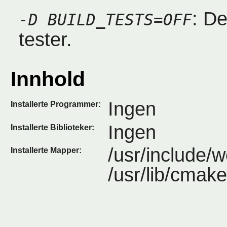
: De
-D BUILD_TESTS=OFF
tester.
Innhold
Ingen
Installerte Programmer:
Ingen
Installerte Biblioteker:
/usr/include/
Installerte Mapper:
/usr/lib/cmak