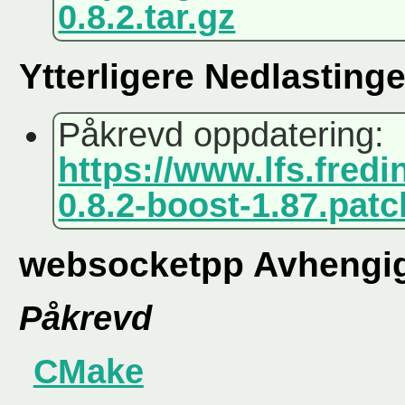
0.8.2.tar.gz
Ytterligere Nedlastinge
Påkrevd oppdatering:
https://www.lfs.fre
0.8.2-boost-1.87.patc
websocketpp Avhengig
Påkrevd
CMake