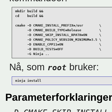
mkdir build &&

cd    build &&

cmake -D CMAKE_INSTALL_PREFIX=/usr        \

      -D CMAKE_BUILD_TYPE=Release         \

      -D CMAKE_SKIP_INSTALL_RPATH=ON      \

      -D CMAKE_POLICY_VERSION_MINIMUM=3.5 \

      -D ENABLE_CPP11=ON                  \

      -D BUILD_TESTS=OFF                  \

      -G Ninja ..
Nå, som
bruker:
root
ninja install
Parameterforklaringe