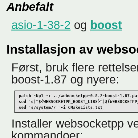
Anbefalt
asio-1-38-2
og
boost
Installasjon av webs
Først, bruk flere rettelse
boost-1.87 og nyere:
patch -Np1 -i ../websocketpp-0.8.2-boost-1.87.pat
sed 's|"${WEBSOCKETPP_BOOST_LIBS}"|${WEBSOCKETPP
sed 's/system//' -i CMakeLists.txt
Installer websocketpp v
kommandoer: