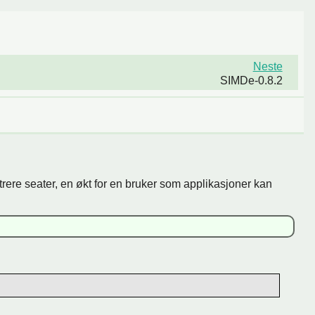
Neste
SIMDe-0.8.2
trere seater, en økt for en bruker som applikasjoner kan