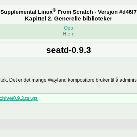
®
Supplemental Linux
From Scratch - Versjon #d46f7
Kapittel 2. Generelle biblioteker
Opp
Hjem
seatd-0.9.3
iotek. Det er det mange Wayland kompositore bruker til å adminis
chive/0.9.3.tar.gz