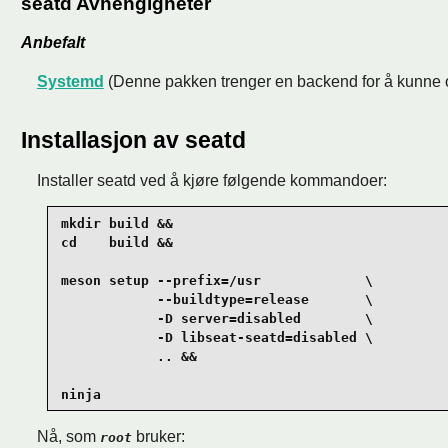
seatd Avhengigheter
Anbefalt
Systemd
(Denne pakken trenger en backend for å kunne op
Installasjon av seatd
Installer seatd ved å kjøre følgende kommandoer:
mkdir build &&

cd    build &&

meson setup --prefix=/usr             \

            --buildtype=release       \

            -D server=disabled        \

            -D libseat-seatd=disabled \

            .. &&

ninja
Nå, som
bruker:
root