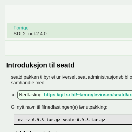
Forrige
SDL2_net-2.4.0
Introduksjon til seatd
seatd pakken tilbyr et universelt seat administrasjonsbibl
samhandle med.
Nedlasting:
https://git.sr.ht/~kennylevinsen/seatd/ar
Gi nytt navn til filnedlastingen(e) før utpakking:
mv -v 0.9.3.tar.gz seatd-0.9.3.tar.gz