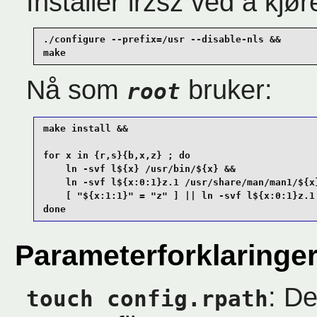
Installer lrzsz ved å k
./configure --prefix=/usr --disable-nls &&

make
Nå som
bruker:
root
make install &&

for x in {r,s}{b,x,z} ; do

    ln -svf l${x} /usr/bin/${x} &&

    ln -svf l${x:0:1}z.1 /usr/share/man/man1/${x}
    [ "${x:1:1}" = "z" ] || ln -svf l${x:0:1}z.1 
done
Parameterforklaringe
: D
touch config.rpath