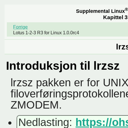
®
Supplemental Linux
Kapittel 
Forrige
Lotus 1-2-3 R3 for Linux 1.0.0rc4
lrz
Introduksjon til lrzsz
lrzsz pakken er for UNI
filoverføringsprotoko
ZMODEM.
Nedlasting:
https://oh