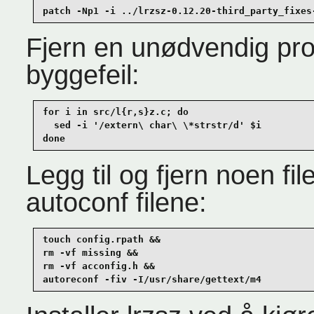
patch -Np1 -i ../lrzsz-0.12.20-third_party_fixes
Fjern en unødvendig pro
byggefeil:
for i in src/l{r,s}z.c; do

  sed -i '/extern\ char\ \*strstr/d' $i

done
Legg til og fjern noen fil
autoconf filene:
touch config.rpath &&

rm -vf missing &&

rm -vf acconfig.h &&

autoreconf -fiv -I/usr/share/gettext/m4