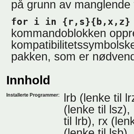
på grunn av manglende f
for i in {r,s}{b,x,z}
kommandoblokken oppre
kompatibilitetssymbolske
pakken, som er nødvend
Innhold
lrb (lenke til lr
Installerte Programmer:
(lenke til lsz),
til lrb), rx (len
(lenke til lsb)