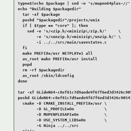
type=$(echo $package | sed -e 's/mupen64plus-//' 
echo "Building $packagedir"

  tar -xf $package

  pushd "$packagedir"/projects/unix

  if [ $type == "core" ]; then

    sed -e 's/<zip.h/<minizip\/zip.h/'     \

        -e 's/<unzip.h/<minizip\/unzip.h/' \

        -i ../../src/main/savestates.c

  fi

  make PREFIX=/usr NETPLAY=1 all

  as_root make PREFIX=/usr install

  popd

  rm -rf $packagedir

  as_root /sbin/ldconfig

done

tar -xf GLideN64-c8ef81c7d9aede9f67f6ed3d3426c905
pushd GLideN64-c8ef81c7d9aede9f67f6ed3d3426c90541
  cmake -D CMAKE_INSTALL_PREFIX=/usr \

        -D GL_PROFILE=On             \

        -D MUPENPLUSAPI=On           \

        -D USE_SYSTEM_LIBS=On        \

        -G Ninja ../../src
