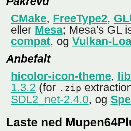
Påkrevd
CMake
,
FreeType2
,
GL
eller
Mesa
; Mesa's GL i
compat
, og
Vulkan-Lo
Anbefalt
hicolor-icon-theme
,
li
1.3.2
(for
extractio
.zip
SDL2_net-2.4.0
, og
Spe
Laste ned Mupen64P