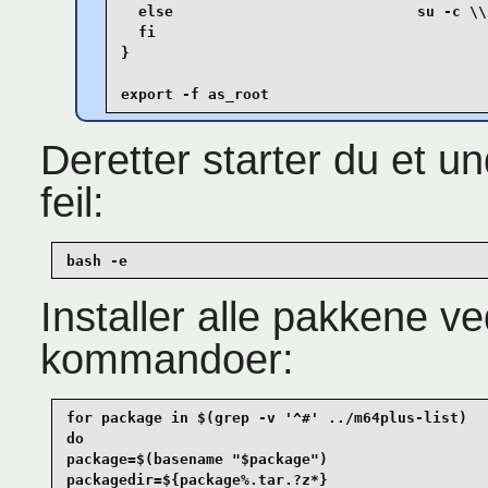
  else                            su -c \\"
  fi

}

export -f as_root
Deretter starter du et u
feil:
bash -e
Installer alle pakkene v
kommandoer:
for package in $(grep -v '^#' ../m64plus-list)

do

package=$(basename "$package")

packagedir=${package%.tar.?z*}
