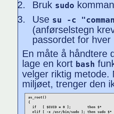
Bruk
kommand
sudo
Use
su -c "comma
(anførselstegn kre
passordet for hver 
En måte å håndtere d
lage en kort
funk
bash
velger riktig metode
miljøet, trenger den i
as_root()

{

  if   [ $EUID = 0 ];        then $*

  elif [ -x /usr/bin/sudo ]; then sudo $*
