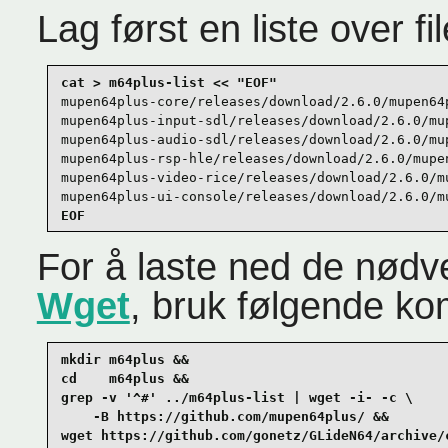
Lag først en liste over f
mupen64plus-core/releases/download/2.6.0/mupen64p
mupen64plus-input-sdl/releases/download/2.6.0/mu
mupen64plus-audio-sdl/releases/download/2.6.0/mu
mupen64plus-rsp-hle/releases/download/2.6.0/mupen
mupen64plus-video-rice/releases/download/2.6.0/m
mupen64plus-ui-console/releases/download/2.6.0/m
EOF
For å laste ned de nødve
Wget
, bruk følgende k
mkdir m64plus &&

cd    m64plus &&

grep -v '^#' ../m64plus-list | wget -i- -c \

    -B https://github.com/mupen64plus/ &&

wget https://github.com/gonetz/GLideN64/archive/