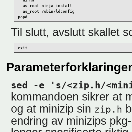
  ninja

  as_root ninja install

  as_root /sbin/ldconfig

popd
Til slutt, avslutt skallet 
exit
Parameterforklaringe
sed -e 's/<zip.h/<min
kommandoen sikrer at m
og at minizip sin
b
zip.h
endring av minizips pkg-c