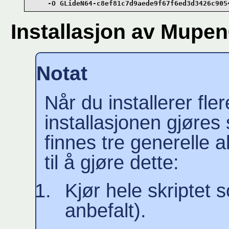
    -O GLideN64-c8ef81c7d9aede9f67f6ed3d3426c905
Installasjon av Mup
Notat
Når du installerer fler
installasjonen gjøres
finnes tre generelle 
til å gjøre dette:
Kjør hele skriptet 
anbefalt).