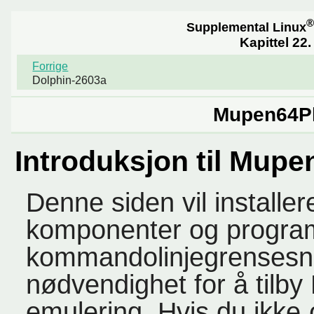
®
Supplemental Linux
Kapittel 22
Forrige
Dolphin-2603a
Mupen64P
Introduksjon til Mup
Denne siden vil installe
komponenter og programt
kommandolinjegrensesni
nødvendighet for å tilby
emulering. Hvis du ikke ø