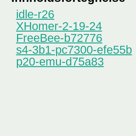
idle-r26
XHomer-2-19-24
FreeBee-b72776
s4-3b1-pc7300-efe55b
p20-emu-d75a83