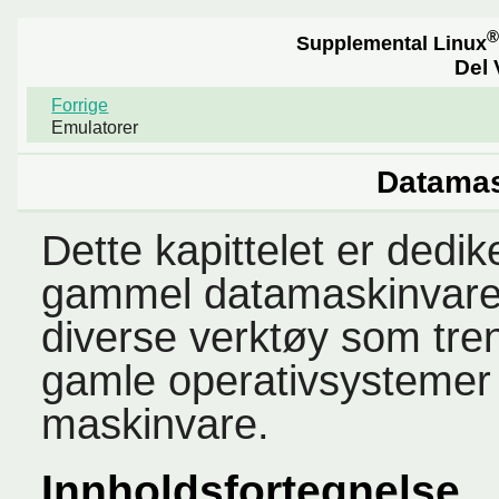
®
Supplemental Linux
Del 
Forrige
Emulatorer
Datamas
Dette kapittelet er dedike
gammel datamaskinvare,
diverse verktøy som tren
gamle operativsystemer
maskinvare.
Innholdsfortegnelse