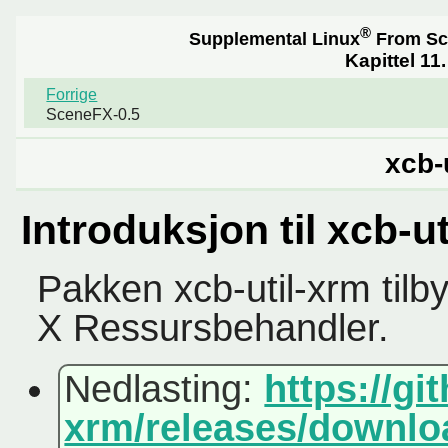
®
Supplemental Linux
From Sc
Kapittel 11
Forrige
SceneFX-0.5
xcb-
Introduksjon til xcb-u
Pakken xcb-util-xrm tilb
X Ressursbehandler.
Nedlasting:
https://gi
xrm/releases/downloa