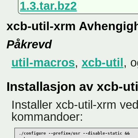
1.3.tar.bz2
xcb-util-xrm Avhengig
Påkrevd
util-macros
,
xcb-util
, 
Installasjon av xcb-ut
Installer xcb-util-xrm ve
kommandoer:
./configure --prefix=/usr --disable-static &&
