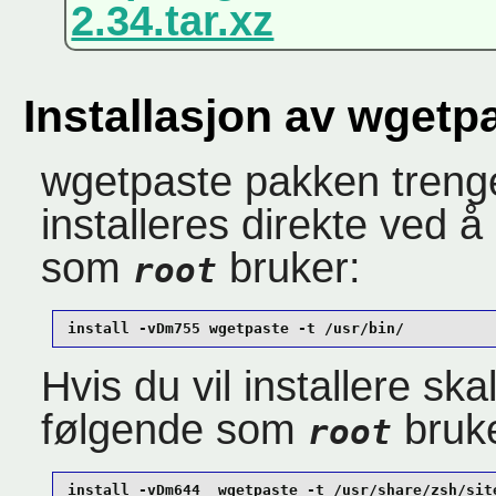
2.34.tar.xz
Installasjon av wgetp
wgetpaste pakken trenger
installeres direkte ved
som
bruker:
root
install -vDm755 wgetpaste -t /usr/bin/
Hvis du vil installere skal
følgende som
bruke
root
install -vDm644 _wgetpaste -t /usr/share/zsh/sit