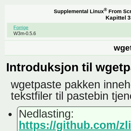
®
Supplemental Linux
From Sc
Kapittel 
Forrige
W3m-0.5.6
wget
Introduksjon til wget
wgetpaste pakken inneho
tekstfiler til pastebin tje
Nedlasting:
https://github.com/z