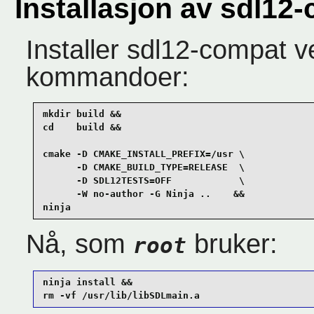
Installasjon av sdl12
Installer
sdl12-compat
ve
kommandoer:
mkdir build &&

cd    build &&

cmake -D CMAKE_INSTALL_PREFIX=/usr \

      -D CMAKE_BUILD_TYPE=RELEASE  \

      -D SDL12TESTS=OFF            \

      -W no-author -G Ninja ..    &&

ninja
Nå, som
bruker:
root
ninja install &&

rm -vf /usr/lib/libSDLmain.a