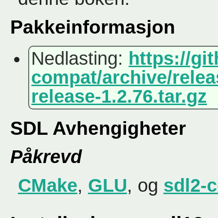
Pakkeinformasjon
Nedlasting:
https://gi
compat/archive/relea
release-1.2.76.tar.gz
SDL Avhengigheter
Påkrevd
CMake
,
GLU
, og
sdl2-