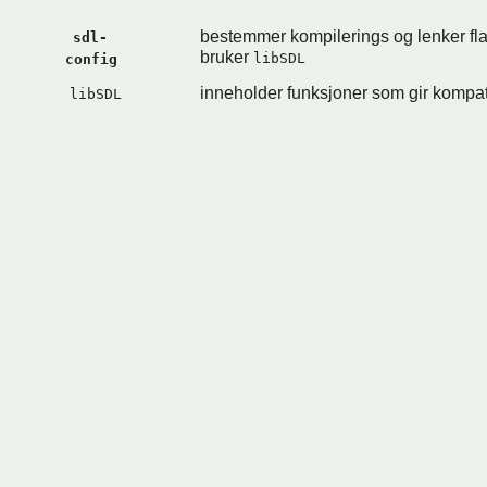
bestemmer kompilerings og lenker fl
sdl-
bruker
libSDL
config
inneholder funksjoner som gir kompati
libSDL