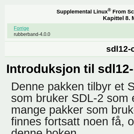
®
Supplemental Linux
From Sc
Kapittel 8.
Forrige
rubberband-4.0.0
sdl12-
Introduksjon til sdl1
Denne pakken tilbyr et S
som bruker SDL-2 som et
mange pakker som bruke
finnes fortsatt noen få,
denne boken.