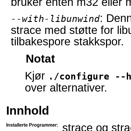
bruker enten m32 eller m
: Den
--with-libunwind
strace med støtte for lib
tilbakespore stakkspor.
Notat
Kjør
./configure --
over alternativer.
Innhold
strace og str
Installerte Programmer: