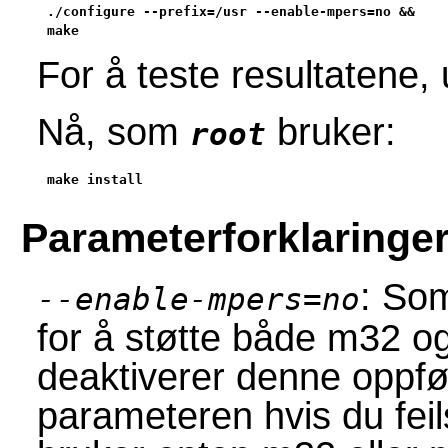
./configure --prefix=/usr --enable-mpers=no &&

make
For å teste resultatene,
Nå, som
bruker:
root
make install
Parameterforklaringe
: Som
--enable-mpers=no
for å støtte både m32 
deaktiverer denne oppfø
parameteren hvis du fe