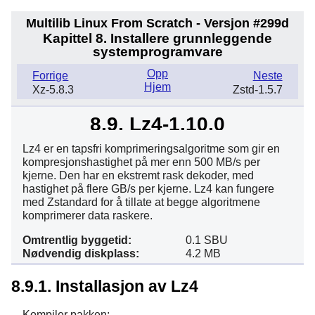
Multilib Linux From Scratch - Versjon #299d
Kapittel 8. Installere grunnleggende
systemprogramvare
Opp
Forrige
Neste
Hjem
Xz-5.8.3
Zstd-1.5.7
8.9. Lz4-1.10.0
Lz4 er en tapsfri komprimeringsalgoritme som gir en
kompresjonshastighet på mer enn 500 MB/s per
kjerne. Den har en ekstremt rask dekoder, med
hastighet på flere GB/s per kjerne. Lz4 kan fungere
med Zstandard for å tillate at begge algoritmene
komprimerer data raskere.
Omtrentlig byggetid:
0.1 SBU
Nødvendig diskplass:
4.2 MB
8.9.1. Installasjon av Lz4
Kompiler pakken: