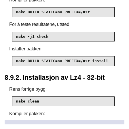
make BUILD_STATIC=no PREFIX=/usr
For å teste resultatene, utsted:
make -j1 check
Installer pakken:
make BUILD_STATIC=no PREFIX=/usr install
8.9.2. Installasjon av Lz4 - 32-bit
Rens forrige bygg:
make clean
Kompiler pakken:
CC="gcc -m32" make BUILD_STATIC=no -C lib