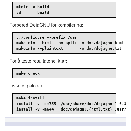
mkdir -v build

cd       build
Forbered DejaGNU for kompilering:
../configure --prefix=/usr

makeinfo --html --no-split -o doc/dejagnu.html ..
makeinfo --plaintext       -o doc/dejagnu.txt  ..
For å teste resultatene, kjør:
make check
Installer pakken:
make install

install -v -dm755  /usr/share/doc/dejagnu-1.6.3

install -v -m644   doc/dejagnu.{html,txt} /usr/sh
8.19.2. Innhold i DejaGNU