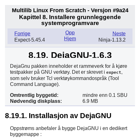
Multilib Linux From Scratch - Versjon #9a24
Kapittel 8. Installere grunnleggende
systemprogramvare
Opp
Forrige
Neste
Hjem
Expect-5.45.4
Ninja-1.13.2
8.19. DejaGNU-1.6.3
DejaGnu
pakken inneholder et rammeverk for å kjøre
testpakker på GNU verktøy. Det er skrevet i
,
expect
som selv bruker
Tcl
verktøykommandospråk (Tool
Command Language).
Omtrentlig byggetid:
mindre enn 0.1 SBU
Nødvendig diskplass:
6.9 MB
8.19.1. Installasjon av DejaGNU
Oppstrøms anbefaler å bygge DejaGNU i en dedikert
byggemappe :