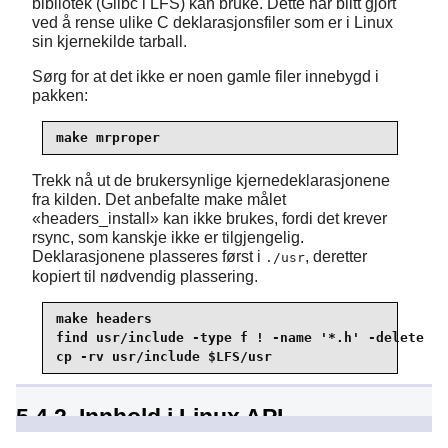
bibliotek (Glibc i LFS) kan bruke. Dette har blitt gjort
ved å rense ulike C deklarasjonsfiler som er i Linux
sin kjernekilde tarball.
Sørg for at det ikke er noen gamle filer innebygd i
pakken:
make mrproper
Trekk nå ut de brukersynlige kjernedeklarasjonene
fra kilden. Det anbefalte make målet
«
headers_install
»
kan ikke brukes, fordi det krever
rsync
, som kanskje ikke er tilgjengelig.
Deklarasjonene plasseres først i
, deretter
./usr
kopiert til nødvendig plassering.
make headers

cp -rv usr/include $LFS/usr
5.4.2. Innhold i Linux API
deklarasjoner