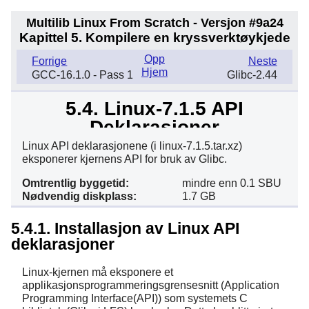
Multilib Linux From Scratch - Versjon #9a24
Kapittel 5. Kompilere en kryssverktøykjede
Opp
Forrige
Neste
Hjem
GCC-16.1.0 - Pass 1
Glibc-2.44
5.4. Linux-7.1.5 API
Deklarasjoner
Linux API deklarasjonene (i linux-7.1.5.tar.xz)
eksponerer kjernens API for bruk av Glibc.
Omtrentlig byggetid:
mindre enn 0.1 SBU
Nødvendig diskplass:
1.7 GB
5.4.1. Installasjon av Linux API
deklarasjoner
Linux-kjernen må eksponere et
applikasjonsprogrammeringsgrensesnitt (Application
Programming Interface(API)) som systemets C