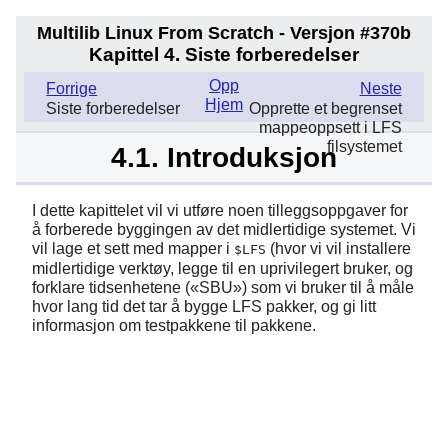
Multilib Linux From Scratch - Versjon #370b
Kapittel 4. Siste forberedelser
Opp
Forrige
Neste
Hjem
Siste forberedelser
Opprette et begrenset
mappeoppsett i LFS
filsystemet
4.1. Introduksjon
I dette kapittelet vil vi utføre noen tilleggsoppgaver for
å forberede byggingen av det midlertidige systemet. Vi
vil lage et sett med mapper i
(hvor vi vil installere
$LFS
midlertidige verktøy, legge til en uprivilegert bruker, og
forklare tidsenhetene (
«
SBU
»
) som vi bruker til å måle
hvor lang tid det tar å bygge LFS pakker, og gi litt
informasjon om testpakkene til pakkene.