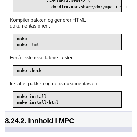
            --disable-static \

            --docdir=/usr/share/doc/mpc-1.3.1
Kompiler pakken og generer HTML
dokumentasjonen:
make

make html
For å teste resultatene, utsted:
make check
Installer pakken og dens dokumentasjon:
make install

make install-html
8.24.2. Innhold i MPC
Installerte biblioteker:
libmpc.so