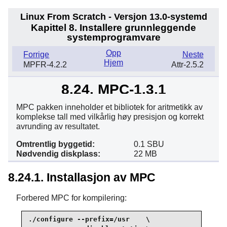
Linux From Scratch - Versjon 13.0-systemd
Kapittel 8. Installere grunnleggende
systemprogramvare
Opp
Forrige
Neste
Hjem
MPFR-4.2.2
Attr-2.5.2
8.24. MPC-1.3.1
MPC pakken inneholder et bibliotek for aritmetikk av
komplekse tall med vilkårlig høy presisjon og korrekt
avrunding av resultatet.
Omtrentlig byggetid:
0.1 SBU
Nødvendig diskplass:
22 MB
8.24.1. Installasjon av MPC
Forbered MPC for kompilering:
./configure --prefix=/usr    \
