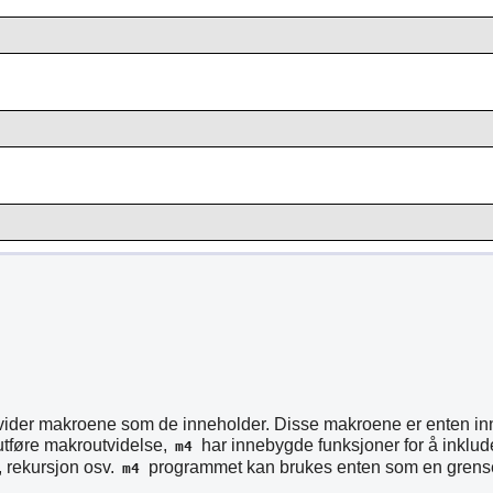
tvider makroene som de inneholder. Disse makroene er enten inn
 utføre makroutvidelse,
har innebygde funksjoner for å inklude
m4
, rekursjon osv.
programmet kan brukes enten som en grensefl
m4