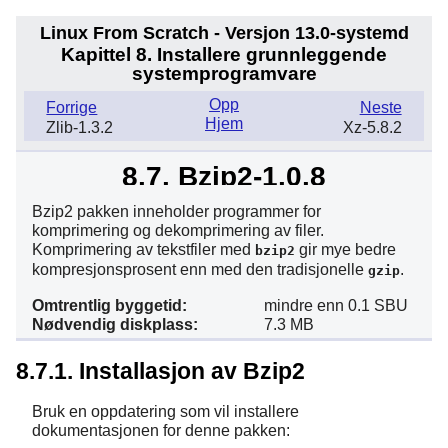
Linux From Scratch - Versjon 13.0-systemd
Kapittel 8. Installere grunnleggende
systemprogramvare
Opp
Forrige
Neste
Hjem
Zlib-1.3.2
Xz-5.8.2
8.7. Bzip2-1.0.8
Bzip2 pakken inneholder programmer for
komprimering og dekomprimering av filer.
Komprimering av tekstfiler med
gir mye bedre
bzip2
kompresjonsprosent enn med den tradisjonelle
.
gzip
Omtrentlig byggetid:
mindre enn 0.1 SBU
Nødvendig diskplass:
7.3 MB
8.7.1. Installasjon av Bzip2
Bruk en oppdatering som vil installere
dokumentasjonen for denne pakken: