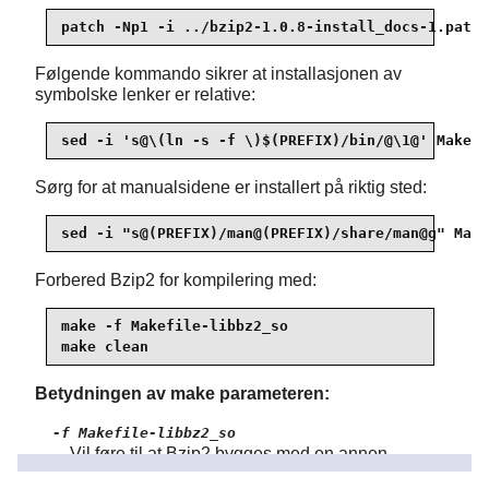
patch -Np1 -i ../bzip2-1.0.8-install_docs-1.patch
Følgende kommando sikrer at installasjonen av
symbolske lenker er relative:
sed -i 's@\(ln -s -f \)$(PREFIX)/bin/@\1@' Makefi
Sørg for at manualsidene er installert på riktig sted:
sed -i "s@(PREFIX)/man@(PREFIX)/share/man@g" Make
Forbered Bzip2 for kompilering med:
make -f Makefile-libbz2_so

make clean
Betydningen av make parameteren:
-f Makefile-libbz2_so
Vil føre til at Bzip2 bygges med en annen
fil, i dette tilfellet
Makefile
Makefile-libbz2_so