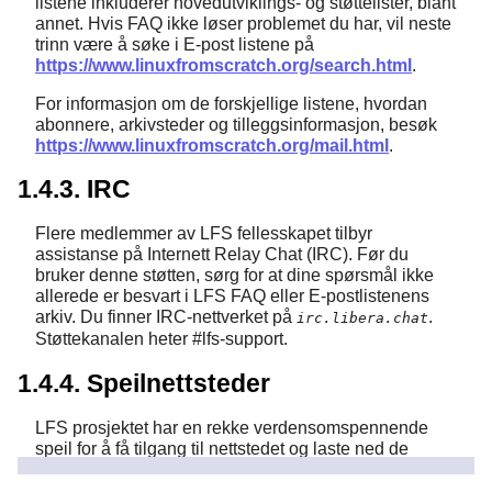
listene inkluderer hovedutviklings- og støttelister, blant
annet. Hvis FAQ ikke løser problemet du har, vil neste
trinn være å søke i E-post listene på
https://www.linuxfromscratch.org/search.html
.
For informasjon om de forskjellige listene, hvordan
abonnere, arkivsteder og tilleggsinformasjon, besøk
https://www.linuxfromscratch.org/mail.html
.
1.4.3. IRC
Flere medlemmer av LFS fellesskapet tilbyr
assistanse på Internett Relay Chat (IRC). Før du
bruker denne støtten, sørg for at dine spørsmål ikke
allerede er besvart i LFS FAQ eller E-postlistenens
arkiv. Du finner IRC-nettverket på
.
irc.libera.chat
Støttekanalen heter #lfs-support.
1.4.4. Speilnettsteder
LFS prosjektet har en rekke verdensomspennende
speil for å få tilgang til nettstedet og laste ned de
nødvendige pakkene mer praktisk. Besøk LFS
nettstedet på