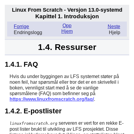
Linux From Scratch - Versjon 13.0-systemd
Kapittel 1. Introduksjon
Opp
Forrige
Neste
Hjem
Endringslogg
Hjelp
1.4. Ressurser
1.4.1. FAQ
Hvis du under byggingen av LFS systemet støter på
noen feil, har spørsmål eller tror det er en skrivefeil i
boken, vennligst start med å se de vanlige
spørsmålene (FAQ) som befinner seg på
https://www.linuxfromscratch.org/faq/
.
1.4.2. E-postlister
serveren er vert for en rekke E-
linuxfromscratch.org
post lister brukt til utvikling av LFS prosjektet. Disse