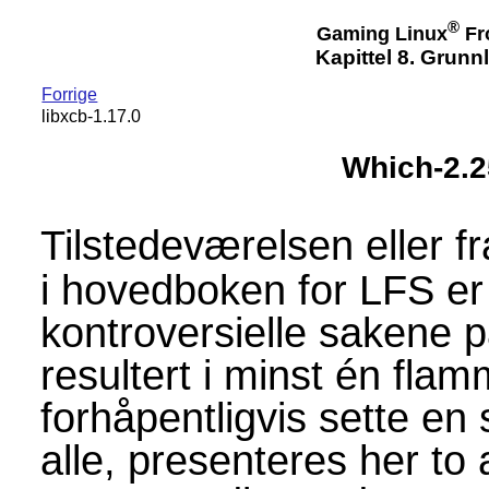
®
Gaming Linux
Fr
Kapittel 8. Grun
Forrige
libxcb-1.17.0
Which-2.2
Tilstedeværelsen eller 
i hovedboken for LFS er
kontroversielle sakene p
resultert i minst én flam
forhåpentligvis sette en 
alle, presenteres her to a