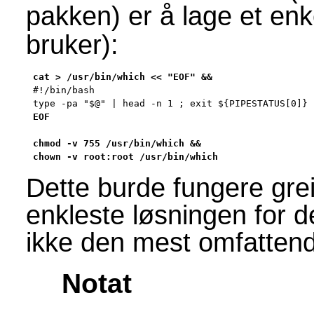
pakken) er å lage et enk
bruker):
#!/bin/bash

type -pa "$@" | head -n 1 ; exit ${PIPESTATUS[0]}

EOF

chmod -v 755 /usr/bin/which &&

chown -v root:root /usr/bin/which
Dette burde fungere grei
enkleste løsningen for de 
ikke den mest omfatten
Notat