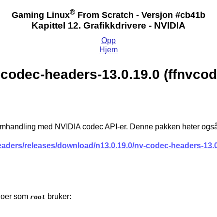
®
Gaming Linux
From Scratch - Versjon #cb41b
Kapittel 12. Grafikkdrivere - NVIDIA
Opp
Hjem
-codec-headers-13.0.19.0 (ffnvcod
amhandling med NVIDIA codec API-er. Denne pakken heter også
aders/releases/download/n13.0.19.0/nv-codec-headers-13.0.
ndoer som
bruker:
root