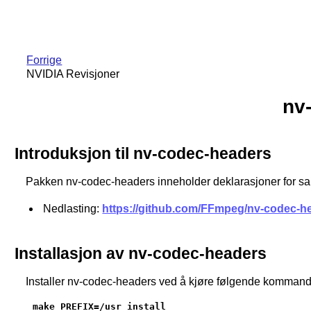
Forrige
NVIDIA Revisjoner
nv
Introduksjon til nv-codec-headers
Pakken nv-codec-headers inneholder deklarasjoner for s
Nedlasting:
https://github.com/FFmpeg/nv-codec-he
Installasjon av nv-codec-headers
Installer nv-codec-headers ved å kjøre følgende komma
make PREFIX=/usr install