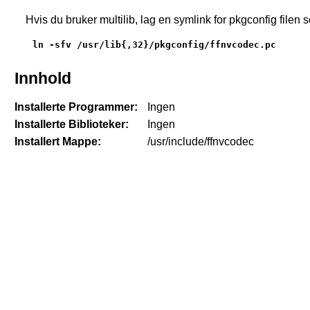
Hvis du bruker multilib, lag en symlink for pkgconfig filen
ln -sfv /usr/lib{,32}/pkgconfig/ffnvcodec.pc
Innhold
Installerte Programmer:
Ingen
Installerte Biblioteker:
Ingen
Installert Mappe:
/usr/include/ffnvcodec