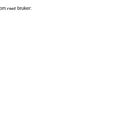
 som
bruker:
root