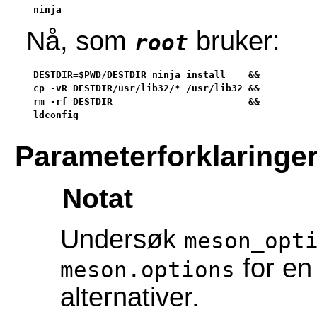
ninja
Nå, som
bruker:
root
DESTDIR=$PWD/DESTDIR ninja install    &&

cp -vR DESTDIR/usr/lib32/* /usr/lib32 &&

rm -rf DESTDIR                        &&

ldconfig
Parameterforklaringe
Notat
Undersøk
meson_opt
for en 
meson.options
alternativer.