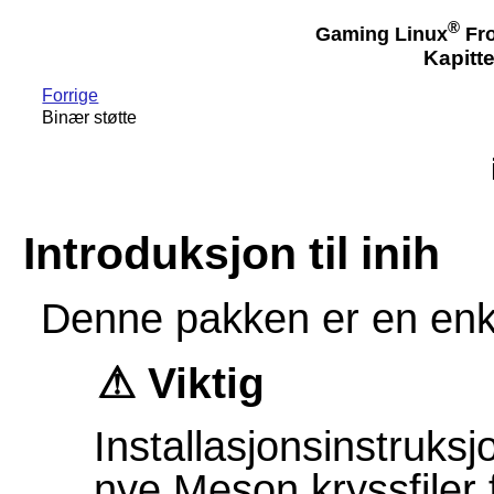
®
Gaming Linux
Fro
Kapitte
Forrige
Binær støtte
Introduksjon til inih
Denne pakken er en enkel
Viktig
Installasjonsinstruksj
nye Meson kryssfiler 