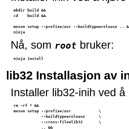
mkdir build &&

cd    build &&

meson setup --prefix=/usr --buildtype=release .. &&
ninja
Nå, som
bruker:
root
ninja install
lib32 Installasjon av i
Installer lib32-inih ved
rm -rf * &&

meson setup --prefix=/usr            \

            --buildtype=release      \

            --cross-file=lib32       \

            .. &&
