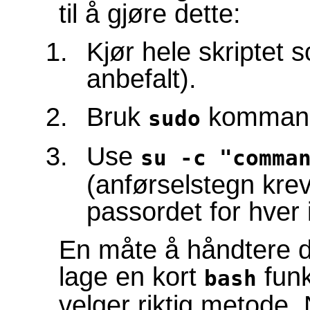
til å gjøre dette:
Kjør hele skriptet 
anbefalt).
Bruk
kommand
sudo
Use
su -c "comma
(anførselstegn kre
passordet for hver 
En måte å håndtere d
lage en kort
funk
bash
velger riktig metode.