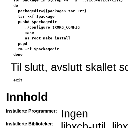
for package in $(grep -v '^#' ../xcb-utils-list)

do

  packagedir=${package%.tar.?z*}

  tar -xf $package

  pushd $packagedir

     ./configure $XORG_CONFIG

     make

     as_root make install

  popd

  rm -rf $packagedir

done
Til slutt, avslutt skallet 
exit
Innhold
Ingen
Installerte Programmer:
libxcb-util, l
Installerte Biblioteker: