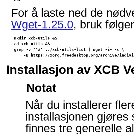
For å laste ned de nødve
Wget-1.25.0
, bruk følg
mkdir xcb-utils &&

cd xcb-utils &&

grep -v '^#' ../xcb-utils-list | wget -i- -c \

    -B https://xorg.freedesktop.org/archive/indivi
Installasjon av XCB V
Notat
Når du installerer fler
installasjonen gjøres
finnes tre generelle 