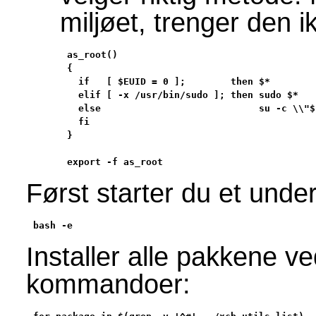
miljøet, trenger den i
as_root()

{

  if   [ $EUID = 0 ];        then $*

  elif [ -x /usr/bin/sudo ]; then sudo $*

  else                            su -c \\"$*
  fi

}

export -f as_root
Først starter du et under
bash -e
Installer alle pakkene v
kommandoer: