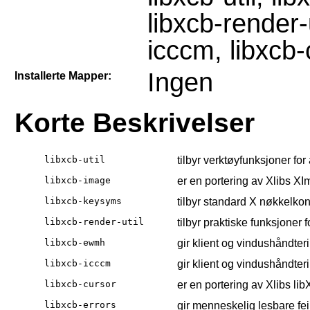
libxcb-render-
icccm, libxcb-
Ingen
Installerte Mapper:
Korte Beskrivelser
libxcb-util
tilbyr verktøyfunksjoner fo
libxcb-image
er en portering av Xlibs 
libxcb-keysyms
tilbyr standard X nøkkelkon
libxcb-render-util
tilbyr praktiske funksjoner 
libxcb-ewmh
gir klient og vindushåndte
libxcb-icccm
gir klient og vindushåndte
libxcb-cursor
er en portering av Xlibs li
libxcb-errors
gir menneskelig lesbare fei