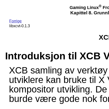
®
Gaming Linux
Fro
Kapittel 8. Grun
Forrige
libxcvt-0.1.3
XC
Introduksjon til XCB 
XCB samling av verktøy g
utviklere kan bruke til
kompositor utvikling. De
burde være gode nok for