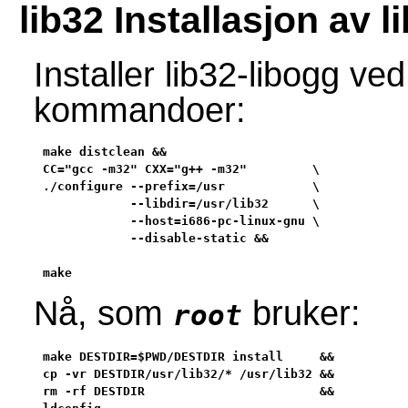
lib32 Installasjon av l
Installer lib32-libogg ve
kommandoer:
make distclean &&

CC="gcc -m32" CXX="g++ -m32"         \

./configure --prefix=/usr            \

            --libdir=/usr/lib32      \

            --host=i686-pc-linux-gnu \

            --disable-static &&

make
Nå, som
bruker:
root
make DESTDIR=$PWD/DESTDIR install     &&

cp -vr DESTDIR/usr/lib32/* /usr/lib32 &&

rm -rf DESTDIR                        &&
