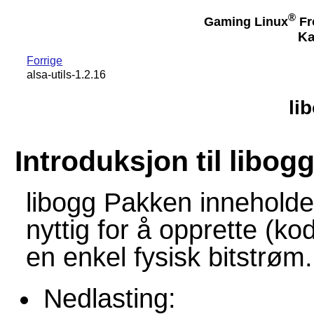
®
Gaming Linux
Fr
Ka
Forrige
alsa-utils-1.2.16
li
Introduksjon til libog
libogg Pakken inneholder
nyttig for å opprette (kod
en enkel fysisk bitstrøm.
Nedlasting: