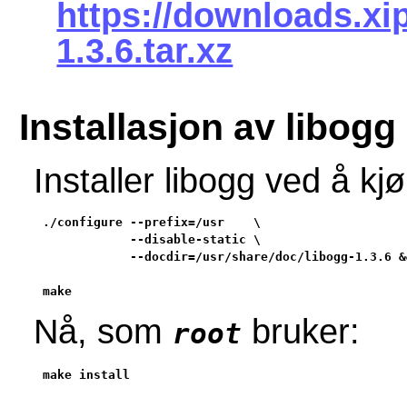
https://downloads.xi
1.3.6.tar.xz
Installasjon av libogg
Installer libogg ved å 
./configure --prefix=/usr    \

            --disable-static \

            --docdir=/usr/share/doc/libogg-1.3.6 &&
make
Nå, som
bruker:
root
make install