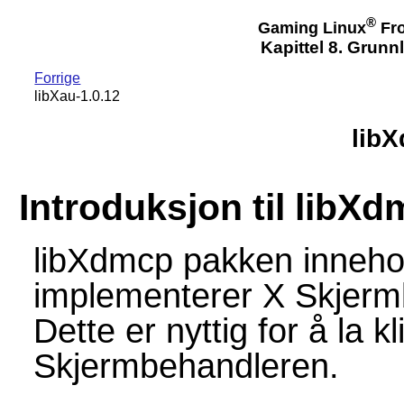
®
Gaming Linux
Fro
Kapittel 8. Grun
Forrige
libXau-1.0.12
libX
Introduksjon til libX
libXdmcp pakken innehol
implementerer X Skjermb
Dette er nyttig for å la
Skjermbehandleren.