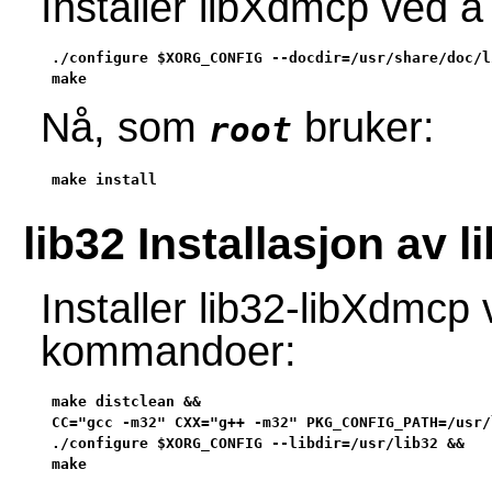
Installer libXdmcp ved 
./configure $XORG_CONFIG --docdir=/usr/share/doc/l
make
Nå, som
bruker:
root
make install
lib32 Installasjon av 
Installer lib32-libXdmcp
kommandoer:
make distclean &&

CC="gcc -m32" CXX="g++ -m32" PKG_CONFIG_PATH=/usr/
./configure $XORG_CONFIG --libdir=/usr/lib32 &&

make