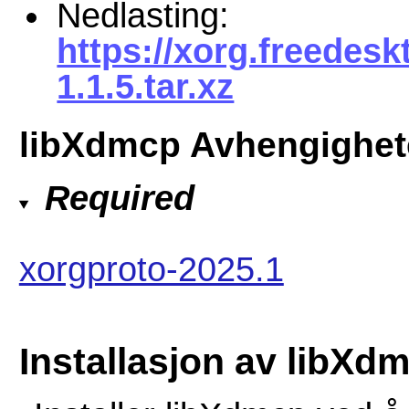
Nedlasting:
https://xorg.freedesk
1.1.5.tar.xz
libXdmcp Avhengighet
Required
xorgproto-2025.1
Installasjon av libXd