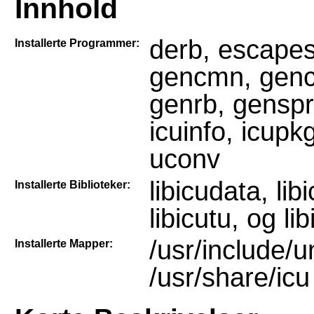
Innhold
derb, escapes
Installerte Programmer:
gencmn, genc
genrb, genspre
icuinfo, icup
uconv
libicudata, libi
Installerte Biblioteker:
libicutu, og li
/usr/include/un
Installerte Mapper:
/usr/share/icu