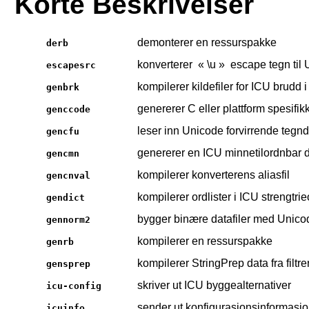
Korte Beskrivelser
demonterer en ressurspakke
derb
konverterer
«
\u
»
escape tegn til 
escapesrc
kompilerer kildefiler for ICU brudd i 
genbrk
genererer C eller plattform spesifi
genccode
leser inn Unicode forvirrende tegnd
gencfu
genererer en ICU minnetilordnbar d
gencmn
kompilerer konverterens aliasfil
gencnval
kompilerer ordlister i ICU strengtri
gendict
bygger binære datafiler med Unico
gennorm2
kompilerer en ressurspakke
genrb
kompilerer StringPrep data fra filtr
gensprep
skriver ut ICU byggealternativer
icu-config
sender ut konfigurasjonsinformasj
icuinfo