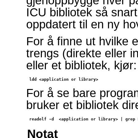
gjenoppbygge hver pak
ICU bibliotek så snar
oppdatert til en ny h
For å finne ut hvilke 
trengs (direkte eller 
eller et bibliotek, kjør:
ldd <application or library> 
For å se bare progra
bruker et bibliotek dir
readelf -d  <application or library> | grep 
Notat