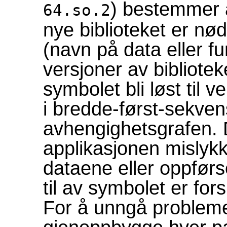
) bestemmer 
64.so.2
nye biblioteket er nø
(navn på data eller f
versjoner av biblioteket
symbolet bli løst til 
i bredde-først-sekve
avhengighetsgrafen. D
applikasjonen mislykk
dataene eller oppførse
til av symbolet er for
For å unngå problem