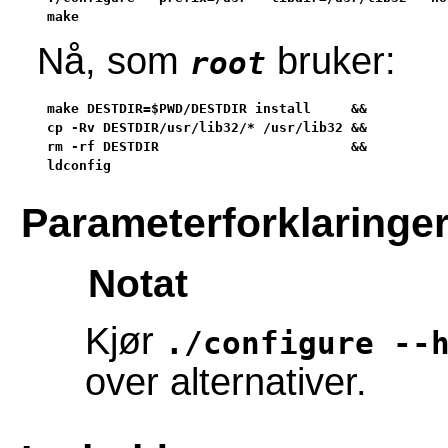
make
Nå, som
bruker:
root
make DESTDIR=$PWD/DESTDIR install     &&

cp -Rv DESTDIR/usr/lib32/* /usr/lib32 &&

rm -rf DESTDIR                        &&

ldconfig
Parameterforklaringe
Notat
Kjør
./configure --
over alternativer.