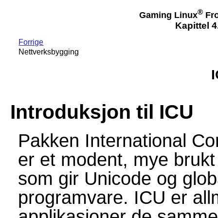
®
Gaming Linux
Fro
Kapittel 
Forrige
Nettverksbygging
I
Introduksjon til ICU
Pakken International C
er et modent, mye brukt
som gir Unicode og globa
programvare. ICU er allm
applikasjoner de samme 