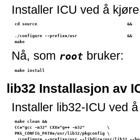
Installer ICU ved å kjø
cd source                                    &&

./configure --prefix=/usr                    &&

make
Nå, som
bruker:
root
make install
lib32 Installasjon av 
Installer lib32-ICU ved
make clean &&

CC="gcc -m32" CXX="g++ -m32"         \

PKG_CONFIG_PATH=/usr/lib32/pkgconfig \

./configure --prefix=/usr --libdir=/usr/lib32 --ho