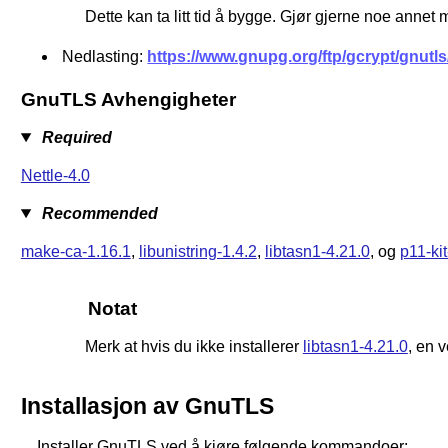
Dette kan ta litt tid å bygge. Gjør gjerne noe annet
Nedlasting:
https://www.gnupg.org/ftp/gcrypt/gnutls/
GnuTLS Avhengigheter
Required
Nettle-4.0
Recommended
make-ca-1.16.1
,
libunistring-1.4.2
,
libtasn1-4.21.0
, og
p11-kit
Notat
Merk at hvis du ikke installerer
libtasn1-4.21.0
, en v
Installasjon av GnuTLS
Installer GnuTLS ved å kjøre følgende kommandoer: