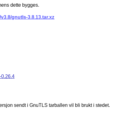
 mens dette bygges.
v3.8/gnutls-3.8.13.tar.xz
-0.26.4
ersjon sendt i GnuTLS tarballen vil bli brukt i stedet.