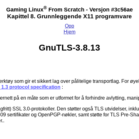
®
Gaming Linux
From Scratch - Versjon #3c56ae
Kapittel 8. Grunnleggende X11 programvare
Opp
Hjem
GnuTLS-3.8.13
øy som gir et sikkert lag over pålitelige transportlag. For øye
1.3 protocol specification
:
ernett på en måte som er utformet for å forhindre avlytting, man
ritt) SSL 3.0-protokoller. Den støtter også TLS utvidelser, inklu
.509 sertifikater og OpenPGP-nøkler, samt støtte for TLS Pre-Sh
..