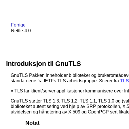
Forrige
Nettle-4.0
Introduksjon til GnuTLS
GnuTLS Pakken inneholder biblioteker og brukerområdeverkt
standardene fra IETFs TLS arbeidsgruppe. Siterer fra
TLS 
«
TLS lar klient/server applikasjoner kommunisere over Int
GnuTLS støtter TLS 1.3, TLS 1.2, TLS 1.1, TLS 1.0 og (valgf
biblioteket autentisering ved hjelp av SRP protokollen, X
utvidelsen og håndtering av X.509 og OpenPGP sertifikater
Notat