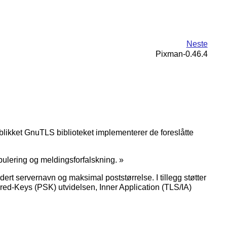
Neste
Pixman-0.46.4
blikket GnuTLS biblioteket implementerer de foreslåtte
ipulering og meldingsforfalskning.
»
dert servernavn og maksimal poststørrelse. I tillegg støtter
ared-Keys (PSK) utvidelsen, Inner Application (TLS/IA)