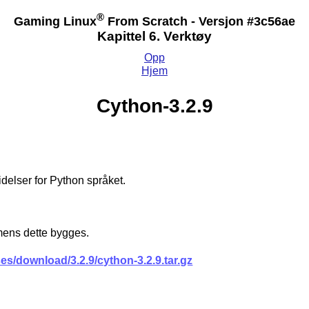
®
Gaming Linux
From Scratch - Versjon #3c56ae
Kapittel 6. Verktøy
Opp
Hjem
Cython-3.2.9
delser for Python språket.
 mens dette bygges.
es/download/3.2.9/cython-3.2.9.tar.gz