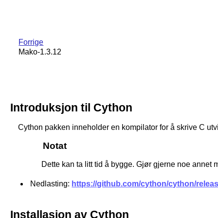
Forrige
Mako-1.3.12
Introduksjon til Cython
Cython pakken inneholder en kompilator for å skrive C utvi
Notat
Dette kan ta litt tid å bygge. Gjør gjerne noe annet
Nedlasting:
https://github.com/cython/cython/releas
Installasjon av Cython