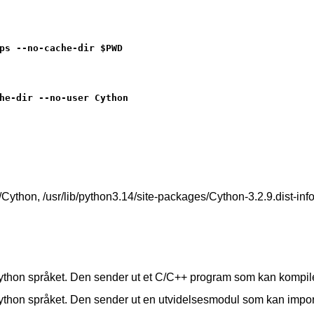
ps --no-cache-dir $PWD
he-dir --no-user Cython
/Cython, /usr/lib/python3.14/site-packages/Cython-3.2.9.dist-inf
 Cython språket. Den sender ut et C/C++ program som kan kompi
Cython språket. Den sender ut en utvidelsesmodul som kan impor