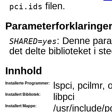
filen.
pci.ids
Parameterforklaringe
: Denne para
SHARED=yes
det delte biblioteket i st
Innhold
lspci, pcilmr, 
Installerte Programmer:
libpci
Installert Bibliotek:
/usr/include/p
Installert Mappe: