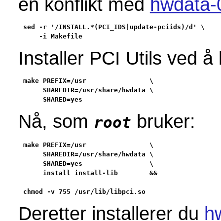
en konflikt med
hwdata-
sed -r '/INSTALL.*(PCI_IDS|update-pciids)/d' \

    -i Makefile
Installer PCI Utils ved
make PREFIX=/usr                \

     SHAREDIR=/usr/share/hwdata \

     SHARED=yes
Nå, som
bruker:
root
make PREFIX=/usr                \

     SHAREDIR=/usr/share/hwdata \

     SHARED=yes                 \

     install install-lib        &&

chmod -v 755 /usr/lib/libpci.so
Deretter installerer du
h