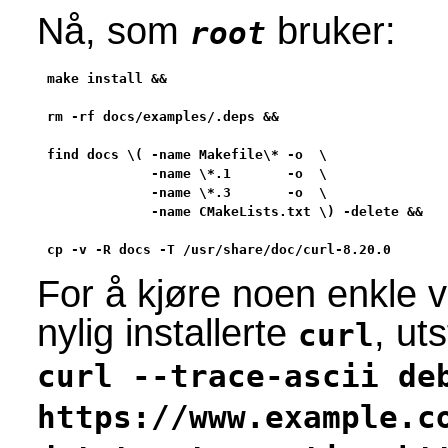
Nå, som
bruker:
root
make install &&

rm -rf docs/examples/.deps &&

find docs \( -name Makefile\* -o  \

             -name \*.1       -o  \

             -name \*.3       -o  \

             -name CMakeLists.txt \) -delete &&

cp -v -R docs -T /usr/share/doc/curl-8.20.0
For å kjøre noen enkle v
nylig installerte
, ut
curl
curl --trace-ascii de
https://www.example.c