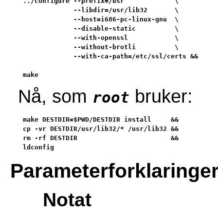
../configure --prefix=/usr             \

             --libdir=/usr/lib32       \

             --host=i686-pc-linux-gnu  \

             --disable-static          \

             --with-openssl            \

             --without-brotli          \

             --with-ca-path=/etc/ssl/certs &&

make
Nå, som
bruker:
root
make DESTDIR=$PWD/DESTDIR install     &&

cp -vr DESTDIR/usr/lib32/* /usr/lib32 &&

rm -rf DESTDIR                        &&

ldconfig
Parameterforklaringe
Notat