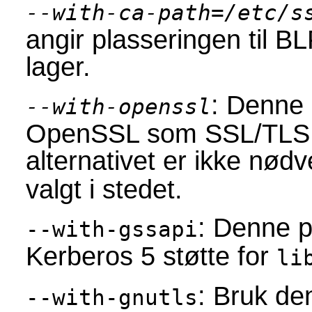
--with-ca-path=/etc/s
angir plasseringen til B
lager.
: Denne
--with-openssl
OpenSSL som SSL/TLS i
alternativet er ikke nød
valgt i stedet.
: Denne p
--with-gssapi
Kerberos 5 støtte for
li
: Bruk de
--with-gnutls