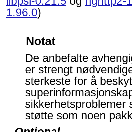
libpsl-0.21.5
og
nghttp2-1
1.96.0
)
Notat
De anbefalte avhengi
er strengt nødvendige
sterkeste for å besky
superinformasjonska
sikkerhetsproblemer 
støtte som noen pakke
Optional