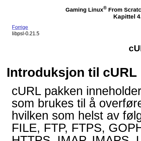
®
Gaming Linux
From Scrat
Kapittel 
Forrige
libpsl-0.21.5
cU
Introduksjon til cURL
cURL pakken inneholder e
som brukes til å overfør
hvilken som helst av føl
FILE, FTP, FTPS, GO
HTTPS, IMAP, IMAPS, 