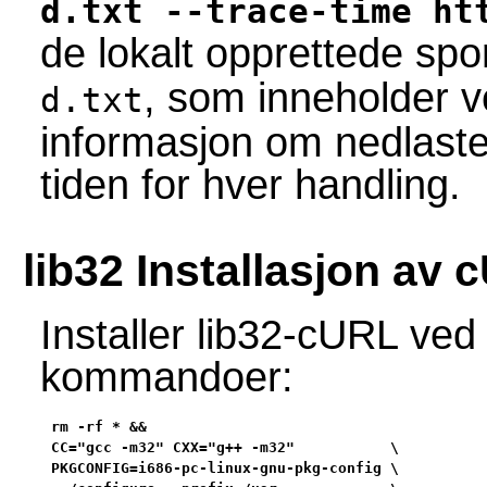
d.txt --trace-time ht
de lokalt opprettede spo
, som inneholder v
d.txt
informasjon om nedlastede
tiden for hver handling.
lib32 Installasjon av
Installer lib32-cURL ved
kommandoer:
rm -rf * &&

CC="gcc -m32" CXX="g++ -m32"           \

PKGCONFIG=i686-pc-linux-gnu-pkg-config \
